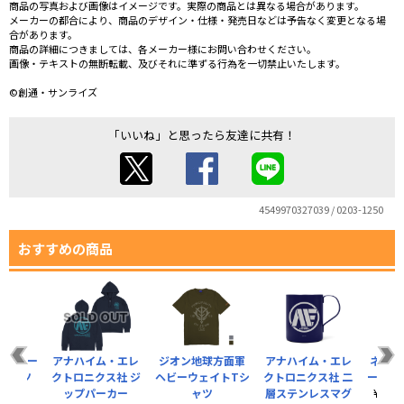
商品の写真および画像はイメージです。実際の商品とは異なる場合があります。
メーカーの都合により、商品のデザイン・仕様・発売日などは予告なく変更となる場
合があります。
商品の詳細につきましては、各メーカー様にお問い合わせください。
画像・テキストの無断転載、及びそれに準ずる行為を一切禁止いたします。
©創通・サンライズ
「いいね」と思ったら友達に共有！
4549970327039 / 0203-1250
おすすめの商品
隊 ヘビー
アナハイム・エレ
ジオン地球方面軍
アナハイム・エレ
ネオ・
Tシャツ
クトロニクス社 ジ
ヘビーウェイトTシ
クトロニクス社 二
ーウェ
ップパーカー
ャツ
層ステンレスマグ
（税込）
¥3,