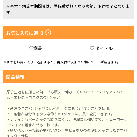
※基本予約受付期間後は、準備数が無くなり次第、予約終了となりま
す。
お気に入りに追加
商品
タイトル
※商品をお気に入りに追加すると、再入荷が決まった際にメールが届きます。
商品情報
厚手生地を使用した首リブも頑丈で伸びにくいハードでタフなアナハイ
ム・エレクトロニクスのTシャツ
・通常のコスパTシャツに比べ厚手の生地（7.4オンス）を使用。
・一度着れば分かるタフな作りのTシャツは、長く愛用できます。
・デザインもベーシックで飽きにくく、洗濯にも強いので、ヘビーローテ
ーションで着まわせる一枚です。
・縫い代カバーで着心地バツグン！肩と首周りの強度もアップしたタコバ
インダー仕様