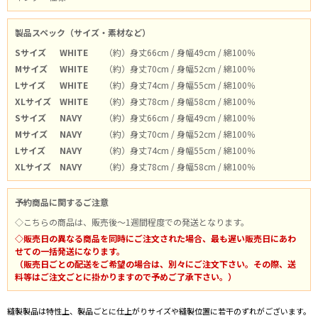
製品スペック（サイズ・素材など）
Sサイズ
WHITE
（約）身丈66cm / 身幅49cm / 綿100％
Mサイズ
WHITE
（約）身丈70cm / 身幅52cm / 綿100％
Lサイズ
WHITE
（約）身丈74cm / 身幅55cm / 綿100％
XLサイズ
WHITE
（約）身丈78cm / 身幅58cm / 綿100％
Sサイズ
NAVY
（約）身丈66cm / 身幅49cm / 綿100％
Mサイズ
NAVY
（約）身丈70cm / 身幅52cm / 綿100％
Lサイズ
NAVY
（約）身丈74cm / 身幅55cm / 綿100％
XLサイズ
NAVY
（約）身丈78cm / 身幅58cm / 綿100％
予約商品に関するご注意
◇こちらの商品は、販売後～1週間程度での発送となります。
◇販売日の異なる商品を同時にご注文された場合、最も遅い販売日にあわ
せての一括発送になります。
（販売日ごとの配送をご希望の場合は、別々にご注文下さい。その際、送
料等はご注文ごとに掛かりますので予めご了承下さい。）
縫製製品は特性上、製品ごとに仕上がりサイズや縫製位置に若干のずれがございます。