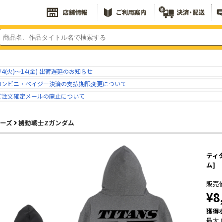
/4(火)～14(金) 出荷遅延のお知らせ
コンビニ・ペイジー決済の支払期限変更について
ご注文確定メールの廃止について
リーズ
機動戦士Zガンダム
ティタ
ム]
販売
¥8
獲得
最大 