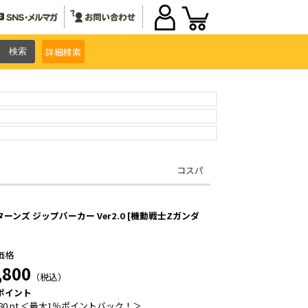
詳細
検索
コスパ
ーンズ ジップパーカー Ver2.0 [機動戦士Zガンダ
価格
,800
（税込）
ポイント
80 pt ＜最大1％ポイントバック！＞