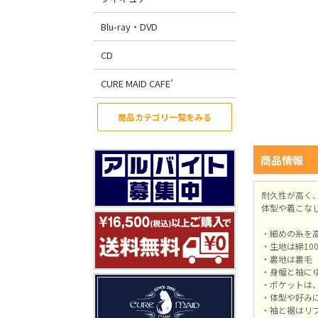
Blu-ray・DVD
CD
CURE MAID CAFE’
商品カテゴリ一覧をみる
商品情報
耐久性が高く
体型や着こな
・細めの糸を
・生地は綿10
・裏地は裏毛
・身幅と袖に
・ポケットは
・体型や好み
・袖と裾はリ