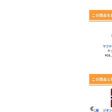
この商品を
マフテ
ケッ
¥16
この商品と
ャツ
公国軍旗盾型ワッペ
描き下ろし ウェイブ
サイクロプス隊 二層
ジオン