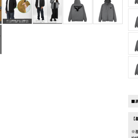
■
【
※
約