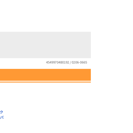
4549970480192 / 0206-0665
ク
プパ
）