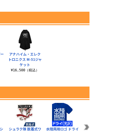
パー
アナハイム・エレク
トロニクス M-51ジャ
ケット
）
¥16,500（税込）
シ
シュラク隊 脱着式ワ
水陸両用ロゴ ドライ
ガンダムEX Tシャツ
東方