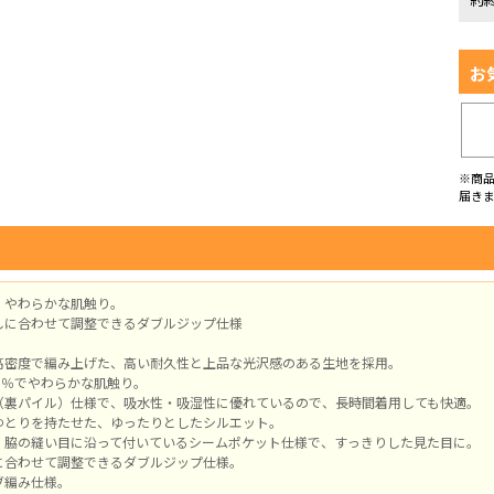
お
※商
届き
、やわらかな肌触り。
しに合わせて調整できるダブルジップ仕様
高密度で編み上げた、高い耐久性と上品な光沢感のある生地を採用。
0％でやわらかな肌触り。
（裏パイル）仕様で、吸水性・吸湿性に優れているので、長時間着用しても快適。
ゆとりを持たせた、ゆったりとしたシルエット。
、脇の縫い目に沿って付いているシームポケット仕様で、すっきりした見た目に。
に合わせて調整できるダブルジップ仕様。
ブ編み仕様。