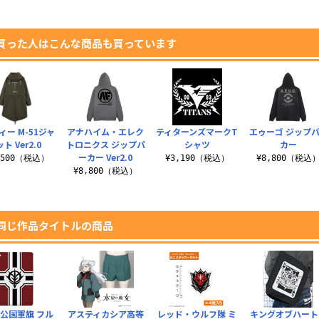
買った人はこんな商品も買っています
ィー M-51ジャ
アナハイム・エレク
ティターンズマークT
エゥーゴ ジップ
ト Ver2.0
トロニクス ジップパ
シャツ
カー
ーカー Ver2.0
,500（税込）
¥3,190（税込）
¥8,800（税込
¥8,800（税込）
同じ作品タイトルの商品
公国軍旗 フル
アスティカシア高等
レッド・ウルフ隊 ミ
キングオブハート