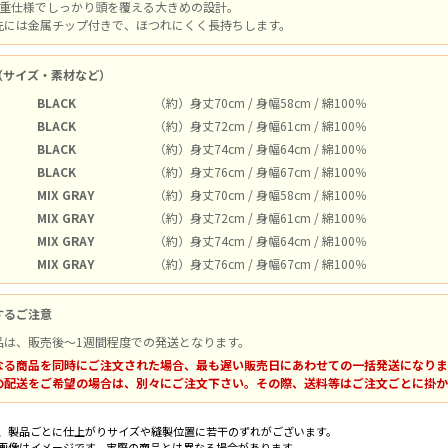
2重仕様でしっかり頭を覆える大きめの設計。
先には金属チップ付きで、ほつれにくく長持ちします。
（サイズ・素材など）
BLACK
（約）身丈70cm / 身幅58cm / 綿100％
BLACK
（約）身丈72cm / 身幅61cm / 綿100％
BLACK
（約）身丈74cm / 身幅64cm / 綿100％
BLACK
（約）身丈76cm / 身幅67cm / 綿100％
MIX GRAY
（約）身丈70cm / 身幅58cm / 綿100％
MIX GRAY
（約）身丈72cm / 身幅61cm / 綿100％
MIX GRAY
（約）身丈74cm / 身幅64cm / 綿100％
MIX GRAY
（約）身丈76cm / 身幅67cm / 綿100％
するご注意
品は、販売後～1週間程度での発送となります。
なる商品を同時にご注文された場合、最も遅い販売日にあわせての一括発送になりま
の配送をご希望の場合は、別々にご注文下さい。その際、送料等はご注文ごとに掛か
、製品ごとに仕上がりサイズや縫製位置に若干のずれがございます。
画像はイメージです。実際の商品とは異なる場合があります。