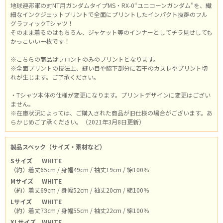
地球連邦軍の対NT用ガンダムタイプMS・RX-0“ユニコーンガンダム”を、繊
細なインクジェットプリントで全面にプリントしたインパクト抜群のフル
グラフィックTシャツ！
そのまま着るのはもちろん、ジャケット等のインナーとしてチラ見せしても
かっこいい一枚です！
※こちらの商品はフロントのみのプリントとなります。
※全面プリントの技法上、縫い目や脇下部分に若干のカスレやプリント切
れが生じます。ご了承ください。
・Tシャツ本体の仕様が変更になります。プリントデザインに変更はござい
ません。
※在庫状況によっては、ご購入された商品が旧仕様の場合がございます。あ
らかじめご了承ください。（2021年3月8日更新）
製品スペック（サイズ・素材など）
Sサイズ
WHITE
（約）着丈65cm / 身幅49cm / 袖丈19cm / 綿100％
Mサイズ
WHITE
（約）着丈69cm / 身幅52cm / 袖丈20cm / 綿100％
Lサイズ
WHITE
（約）着丈73cm / 身幅55cm / 袖丈22cm / 綿100％
XLサイズ
WHITE