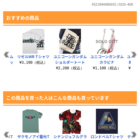
4531894480655 / 0202-408
おすすめの商品
ガンダム
リゼルWR Tシャツ
ユニコーンガンダム
ユニコーンガンダム
ユニコ
ャーバッ
ショルダートート
カラビナ
刺繍ワ
¥3,190（税込）
¥2,200（税込）
¥1,100（税込）
¥13,
（税込）
この商品を買った人はこんな商品も買っています
機動軍T
ザクモノアイ蓄光T
シナンジュフルグラ
ロンドベルTシャツ
デスト