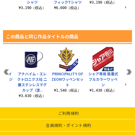
ツ
シャツ
フィックTシャツ
¥3,190（税込）
（税込）
¥3,190（税込）
¥6,600（税込）
¥3,
この商品と同じ作品タイトルの商品
 ウェイ
アナハイム・エレ
PRINCIPALITY OF
シャア専用 脱着式
「ザク
MA-1ジ
クトロニクス社 二
ZEONワッペンセッ
フルカラーワッペ
だよ
ット
層ステンレスマグ
ト
ン
¥3,
カップ（塗..
0（税込）
¥1,540（税込）
¥1,430（税込）
¥3,630（税込）
ご利用規約
会員規約・ポイント規約