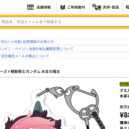
/4(火)～14(金) 出荷遅延のお知らせ
コンビニ・ペイジー決済の支払期限変更について
ご注文確定メールの廃止について
リーズ
機動戦士ガンダム 水星の魔女
グエ
水星
販売
¥8
獲得
最大 