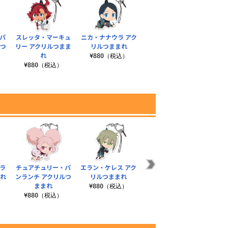
パ
スレッタ・マーキュ
ニカ・ナナウラ アク
ルつ
リー アクリルつまま
リルつままれ
れ
¥880（税込）
¥880（税込）
ラ
チュアチュリー・パ
エラン・ケレス アク
ニカ・ナナウラ アク
ジェタ
まれ
ンランチ アクリルつ
リルつままれ
リルつままれ
カ
ままれ
¥880（税込）
¥880（税込）
¥2
¥880（税込）