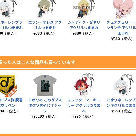
リネ・レンブラ
エラン・ケレス アク
シャディク・ゼネリ
チュアチュリー・
クリルつままれ
リルつままれ
アクリルつままれ
ンランチ アクリ
ままれ
880（税込）
¥880（税込）
¥880（税込）
¥880（税込）
買った人はこんな商品も買っています
ロプス隊 脱着
ミオリネ このダブス
スレッタ・マーキュ
ミオリネ・レンブ
式ワッペン
タクソおやじ Tシャ
リー アクリルつまま
ン アクリルつま
ツ
れ
,760（税込）
¥880（税込）
¥3,190（税込）
¥880（税込）