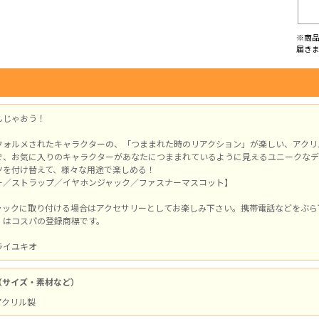
※商
届き
んじゃおう！
フォルメされたキャラクターの、「つままれた時のリアクション」が楽しい、アクリ
で、お気に入りのキャラクターがあなたにつままれているように見えるユニークなデ
ツを付け替えて、様々な用途で楽しめる！
ー／ストラップ／イヤホンジャック／ファスナーマスコット】
ャックに取り付ける場合はアクセサリーとしてお楽しみ下さい。携帯電話などをぶら
」はコスパの登録商標です。
ライユキオ
（サイズ・素材など）
 アクリル製