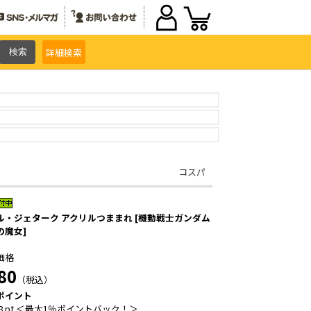
詳細
検索
コスパ
ル・ジェターク アクリルつままれ [機動戦士ガンダム
の魔女]
価格
80
（税込）
ポイント
8 pt ＜最大1％ポイントバック！＞