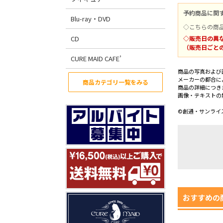
予約商品に関
Blu-ray・DVD
◇こちらの商
CD
◇販売日の異
（販売日ごと
CURE MAID CAFE’
商品の写真および
メーカーの都合に
商品カテゴリ一覧をみる
商品の詳細につき
画像・テキストの
©創通・サンライズ
おすすめの