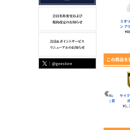
ミオ
ン ア
¥
この商品を
@geestore
シ
スレッタ ええっ？ T
イキってすみません
『SSSS.GRIDMAN』
サイク
ド
シャツ
Tシャツ
パスケース“ずっと君
といたい”
¥3,190（税込）
¥3,190（税込）
¥1
¥3,080（税込）