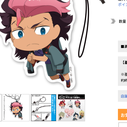
ポイ
数量
■
【
※
約
店
お