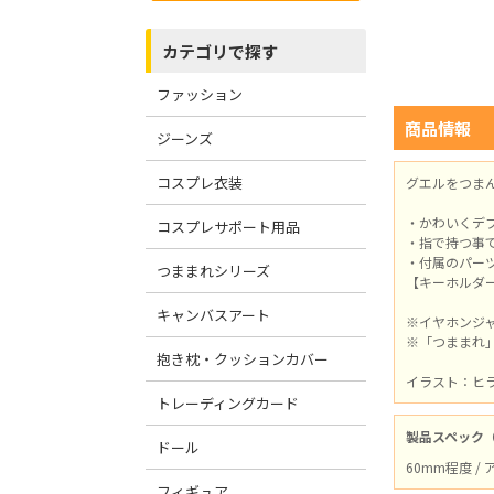
カテゴリで探す
ファッション
商品情報
ジーンズ
コスプレ衣装
グエルをつま
・かわいくデ
コスプレサポート用品
・指で持つ事
・付属のパー
つままれシリーズ
【キーホルダ
キャンバスアート
※イヤホンジ
※「つままれ
抱き枕・クッションカバー
イラスト：ヒ
トレーディングカード
製品スペック
ドール
60mm程度 /
フィギュア