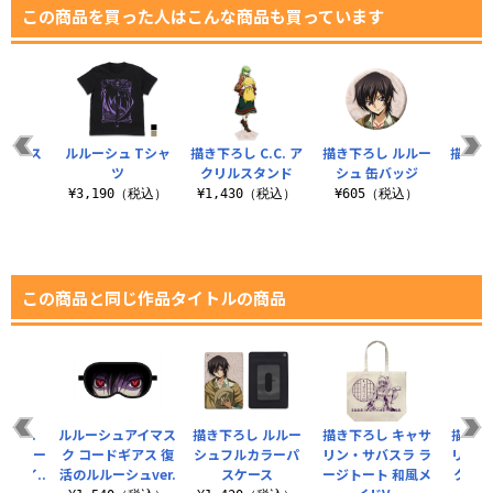
この商品を買った人はこんな商品も買っています
クリルス
ルルーシュ Tシャ
描き下ろし C.C. ア
描き下ろし ルルー
描き下ろ
ド
ツ
クリルスタンド
シュ 缶バッジ
（税込）
¥3,190（税込）
¥1,430（税込）
¥605（税込）
¥6
この商品と同じ作品タイトルの商品
C.C.
ルルーシュアイマス
描き下ろし ルルー
描き下ろし キャサ
描き下
んプレー
ク コードギアス 復
シュフルカラーパ
リン・サバスラ ラ
リン・
ンダイ..
活のルルーシュver.
スケース
ージトート 和風メ
クリル