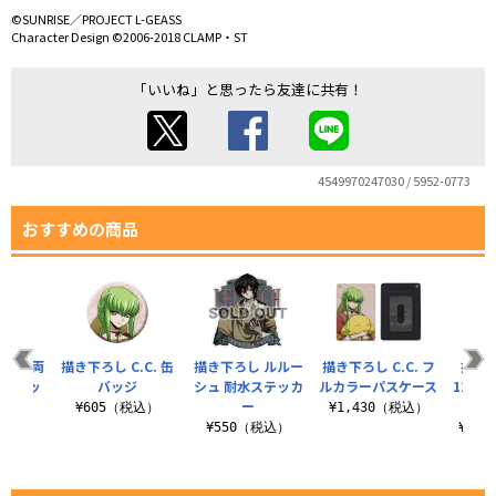
©SUNRISE／PROJECT L-GEASS
Character Design ©2006-2018 CLAMP・ST
「いいね」と思ったら友達に共有！
4549970247030 / 5952-0773
おすすめの商品
.C. 両
描き下ろし C.C. 缶
描き下ろし ルルー
描き下ろし C.C. フ
描き下
ラフィッ
バッジ
シュ 耐水ステッカ
ルカラーパスケース
120
ャツ
ー
¥605（税込）
¥1,430（税込）
（税込）
¥550（税込）
¥4,