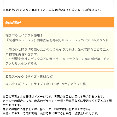
※商品をお気に入りに追加すると、再入荷が決まった際にメールが届きます。
商品情報
描き下ろしイラスト使用！
『復活のルルーシュ』劇中衣装を再現したルルーシュのアクリルスタンド
・旅のひと時を切り取ったかのようなイラストは、並べて飾ることで二人
の物語を再現できます。
・お部屋や会社のデスクなどに飾ろう！ キャラクターの存在感が楽しめる
アクリルスタンドです。
製品スペック（サイズ・素材など）
組み立て前プレートサイズ：縦13×横12cm / アクリル製
商品の写真および画像はイメージです。実際の商品とは異なる場合があります。
メーカーの都合により、商品のデザイン・仕様・発売日などは予告なく変更となる場
合があります。
商品の詳細につきましては、各メーカー様にお問い合わせください。
画像・テキストの無断転載、及びそれに準ずる行為を一切禁止いたします。