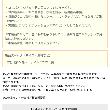
・コスパオリジナル形状の国産アルミ製カラビナ。
・世界最高峰レベルの金属加工技術を誇る、新潟県燕市製。
・毎日使うカギ類や小物、ミニツール、ストラップなど、色々なモノが取
り付けられる！
・実用性バツグン＆ファッションのアクセントとしてもオススメ。
※本製品に対して、重いものを吊り下げたり、衝撃荷重のかかるような用
法はお控えください。
※本製品は登山用として使用できません。
製品スペック（サイズ・素材など）
（約）縦8×幅5cm / アルミニウム製
商品の写真および画像はイメージです。実際の商品とは異なる場合があります。
メーカーの都合により、商品のデザイン・仕様・発売日などは予告なく変更となる場
合があります。
商品の詳細につきましては、各メーカー様にお問い合わせください。
画像・テキストの無断転載、及びそれに準ずる行為を一切禁止いたします。
©かきふらい・芳文社／桜高軽音部
「いいね」と思ったら友達に共有！