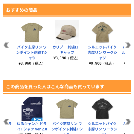
おすすめの商品
バイク志摩リン ワ
カリブー 刺繍ロー
シルエットバイク
バイク
ンポイント刺繍Tシ
キャップ
志摩リン ワークシ
ルグラ
ャツ
ャツ
¥3,190（税込）
¥3,960（税込）
¥9,900（税込）
¥6,
この商品を買った人はこんな商品も買っています
薄手ドラ
ゆるキャン△ ドラ
バイク志摩リン ワ
シルエットバイク
カリブ
カー
イTシャツ Ver.2.0
ンポイント刺繍Tシ
志摩リン ワークシ
キ