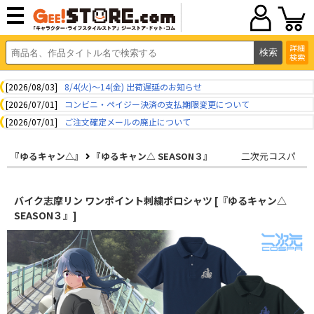
詳細
検索
[2026/08/03]
8/4(火)～14(金) 出荷遅延のお知らせ
[2026/07/01]
コンビニ・ペイジー決済の支払期限変更について
[2026/07/01]
ご注文確定メールの廃止について
『ゆるキャン△』
『ゆるキャン△ SEASON３』
二次元コスパ
バイク志摩リン ワンポイント刺繍ポロシャツ [『ゆるキャン△
SEASON３』]