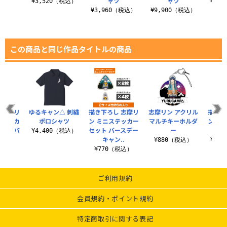
ャツ
ャツ
（税込）
¥3,520（税込）
¥3,
¥3,960（税込）
¥9,900（税込）
この商品と同じ作品タイトルの商品
 志摩リ
ゆるキャン△ 刺繍
描き下ろし 志摩リ
志摩リン アクリル
描き下
きフルカ
ポロシャツ
ン ミニステッカー
マルチキーホルダ
ン T
ップ バ
セット バースデー
ー
でひと
¥4,400（税込）
..
キャン..
¥880（税込）
¥3,
（税込）
¥770（税込）
ご利用規約
会員規約・ポイント規約
特定商取引に関する表記