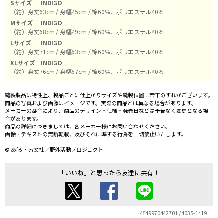
Sサイズ
INDIGO
（約）身丈63cm / 身幅45cm / 綿60％、ポリエステル40％
Mサイズ
INDIGO
（約）身丈68cm / 身幅49cm / 綿60％、ポリエステル40％
Lサイズ
INDIGO
（約）身丈71cm / 身幅53cm / 綿60％、ポリエステル40％
XLサイズ
INDIGO
（約）身丈76cm / 身幅57cm / 綿60％、ポリエステル40％
縫製製品は特性上、製品ごとに仕上がりサイズや縫製位置に若干のずれがございます。
商品の写真および画像はイメージです。実際の商品とは異なる場合があります。
メーカーの都合により、商品のデザイン・仕様・発売日などは予告なく変更となる場
合があります。
商品の詳細につきましては、各メーカー様にお問い合わせください。
画像・テキストの無断転載、及びそれに準ずる行為を一切禁止いたします。
© あfろ・芳文社／野外活動プロジェクト
「いいね」と思ったら友達に共有！
4549970442701 / 4035-1419