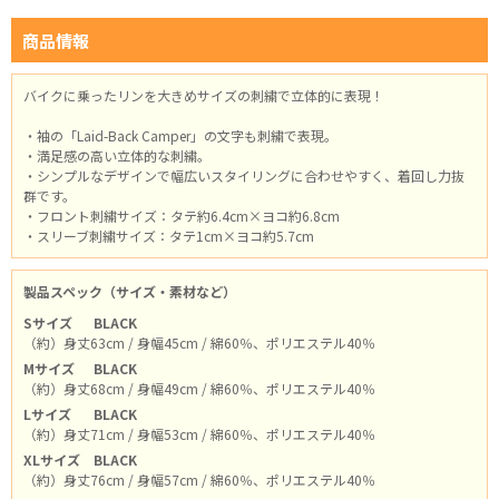
商品情報
バイクに乗ったリンを大きめサイズの刺繍で立体的に表現！
・袖の「Laid-Back Camper」の文字も刺繍で表現。
・満足感の高い立体的な刺繍。
・シンプルなデザインで幅広いスタイリングに合わせやすく、着回し力抜
群です。
・フロント刺繍サイズ：タテ約6.4cm×ヨコ約6.8cm
・スリーブ刺繍サイズ：タテ1cm×ヨコ約5.7cm
製品スペック（サイズ・素材など）
Sサイズ
BLACK
（約）身丈63cm / 身幅45cm / 綿60％、ポリエステル40％
Mサイズ
BLACK
（約）身丈68cm / 身幅49cm / 綿60％、ポリエステル40％
Lサイズ
BLACK
（約）身丈71cm / 身幅53cm / 綿60％、ポリエステル40％
XLサイズ
BLACK
（約）身丈76cm / 身幅57cm / 綿60％、ポリエステル40％