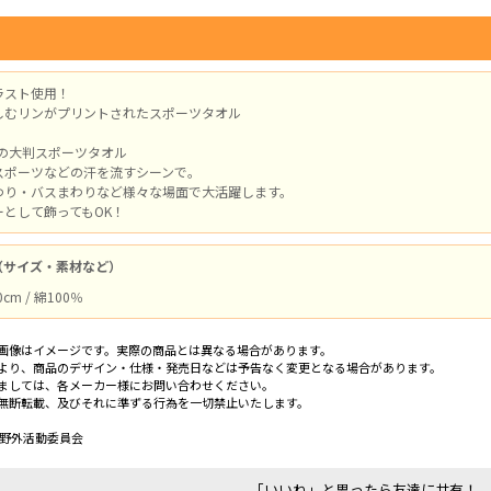
ラスト使用！
しむリンがプリントされたスポーツタオル
cmの大判スポーツタオル
スポーツなどの汗を流すシーンで。
わり・バスまわりなど様々な場面で大活躍します。
として飾ってもOK！
（サイズ・素材など）
cm / 綿100％
画像はイメージです。実際の商品とは異なる場合があります。
より、商品のデザイン・仕様・発売日などは予告なく変更となる場合があります。
ましては、各メーカー様にお問い合わせください。
無断転載、及びそれに準ずる行為を一切禁止いたします。
／野外活動委員会
「いいね」と思ったら友達に共有！