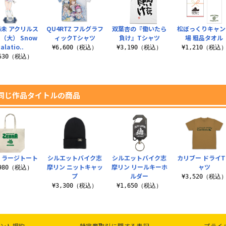
海未 アクリルス
QU4RTZ フルグラフ
双葉杏の『働いたら
松ぼっくりキャン
（大） Snow
ィックTシャツ
負け』Tシャツ
場 粗品タオル
alatio..
¥6,600（税込）
¥3,190（税込）
¥1,210（税込
,530（税込）
同じ作品タイトルの商品
 ラージトート
シルエットバイク志
シルエットバイク志
カリブー ドライT
摩リン ニットキャッ
摩リン リールキーホ
ャツ
,980（税込）
プ
ルダー
¥3,520（税込
¥3,300（税込）
¥1,650（税込）
ント規約
特定商取引に関する表記
プライ