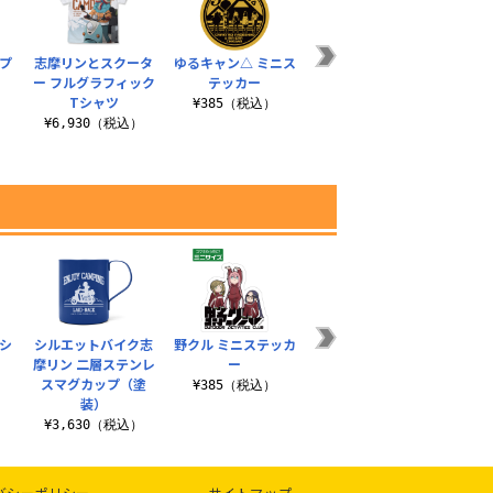
プ
志摩リンとスクータ
ゆるキャン△ ミニス
志摩リン 21cmごは
描き下
ー フルグラフィック
テッカー
んプレート
ン△ 
Tシャツ
バー
）
¥385（税込）
¥1,980（税込）
¥6,930（税込）
¥3
シ
シルエットバイク志
野クル ミニステッカ
ゆるキャン△ SNSア
ちくわ
摩リン 二層ステンレ
ー
イコン メタルカラビ
ル
スマグカップ（塗
ナ
）
¥385（税込）
¥2
装）
¥1,430（税込）
¥3,630（税込）
バシーポリシー
サイトマップ