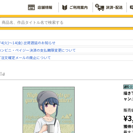
/4(火)～14(金) 出荷遅延のお知らせ
コンビニ・ペイジー決済の支払期限変更について
ご注文確定メールの廃止について
△』
描き
ャン
販売
¥3
獲得
最大 