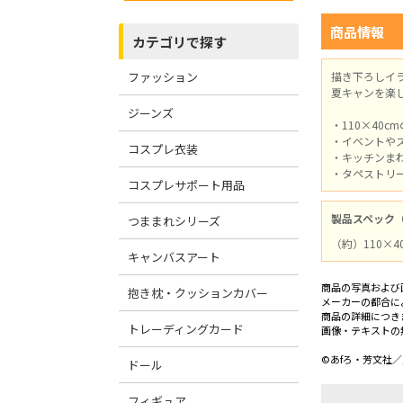
商品情報
カテゴリで探す
ファッション
描き下ろしイ
夏キャンを楽
ジーンズ
・110×40
・イベントや
コスプレ衣装
・キッチンま
・タペストリー
コスプレサポート用品
製品スペック
つままれシリーズ
（約）110×40
キャンバスアート
商品の写真および
抱き枕・クッションカバー
メーカーの都合に
商品の詳細につき
トレーディングカード
画像・テキストの
©あfろ・芳文社
ドール
フィギュア