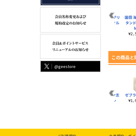
ッ
大洗女子学園コイン
黒森峰女学園 フルカ
秋山優花里 ハイブリ
園田 
ケース
ラーハンドタオル
ッドフェイスタオル
タンド
ワンコVer.
h
¥1,320（税込）
¥715（税込）
¥3,080（税込）
¥2
この商品と
@geestore
キ
志摩リンとスクータ
志摩リン つままれ
シルエットバイク志
ゼブラ
ー アクリルマルチキ
摩リン ワッペン
¥990（税込）
¥1
ーホルダー
¥1,760（税込）
¥880（税込）
ご利用規約
会員規約・ポイ