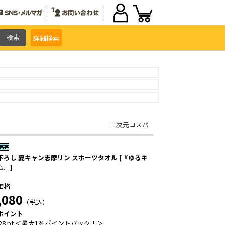
詳細
検索
二次元コスパ
下ろし 夏キャン志摩リン スポーツタオル [『ゆるキ
△』]
価格
,080
（税込）
ポイント
28 pt ＜最大1％ポイントバック！＞