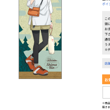
ポイ
こ
頭
お
下
通
う
※
店
お
※商
届き