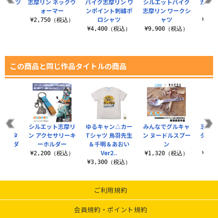
Tシャツ
志摩リン ネックウ
バイク志摩リン ワ
シルエットバイク
カリブ
ォーマー
ンポイント刺繍ポ
志摩リン ワークシ
キ
（税込）
ロシャツ
ャツ
¥2,750（税込）
¥3,
¥4,400（税込）
¥9,900（税込）
この商品と同じ作品タイトルの商品
ャン△』
シルエット志摩リ
ゆるキャン△カー
みんなでグルキャ
志摩リ
テンスタ
ン アクセサリーキ
Tシャツ 鳥羽先生
ン ヌードルスプー
ター 
ショルダ
ーホルダー
＆千明＆あおい
ン
ーチ
Ver2..
¥2,200（税込）
¥1,320（税込）
¥1,
（税込）
¥3,300（税込）
ご利用規約
会員規約・ポイント規約