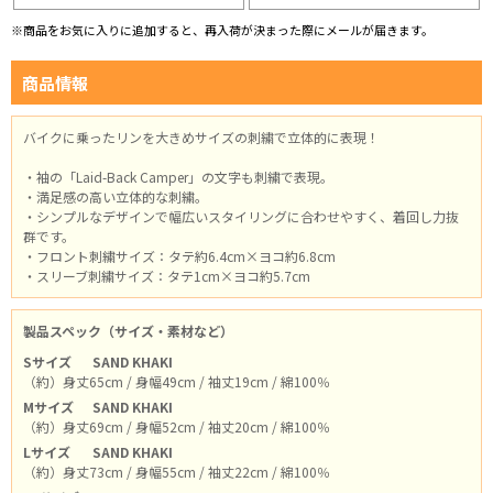
※商品をお気に入りに追加すると、再入荷が決まった際にメールが届きます。
商品情報
バイクに乗ったリンを大きめサイズの刺繍で立体的に表現！
・袖の「Laid-Back Camper」の文字も刺繍で表現。
・満足感の高い立体的な刺繍。
・シンプルなデザインで幅広いスタイリングに合わせやすく、着回し力抜
群です。
・フロント刺繍サイズ：タテ約6.4cm×ヨコ約6.8cm
・スリーブ刺繍サイズ：タテ1cm×ヨコ約5.7cm
製品スペック（サイズ・素材など）
Sサイズ
SAND KHAKI
（約）身丈65cm / 身幅49cm / 袖丈19cm / 綿100％
Mサイズ
SAND KHAKI
（約）身丈69cm / 身幅52cm / 袖丈20cm / 綿100％
Lサイズ
SAND KHAKI
（約）身丈73cm / 身幅55cm / 袖丈22cm / 綿100％