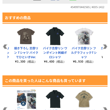
4549970442565 / 4035-1412
おすすめの商品
 志摩リ
描き下ろし 志摩リ
バイク志摩リン ワ
バイク志摩リン フ
カリブ
ラフィッ
ン Tシャツ バイク
ンポイント刺繍ポ
ルグラフィックTシ
キ
 バイク
でひといきVer.
ロシャツ
ャツ
¥3,
..
¥3,300（税込）
¥4,400（税込）
¥6,930（税込）
（税込）
この商品を買った人はこんな商品も買っています