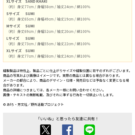
XLサイズ
SAND KHAKI
（約）身丈77cm / 身幅58cm / 袖丈24cm / 綿100％
Sサイズ
SUMI
（約）身丈65cm / 身幅49cm / 袖丈19cm / 綿100％
Mサイズ
SUMI
（約）身丈69cm / 身幅52cm / 袖丈20cm / 綿100％
Lサイズ
SUMI
（約）身丈73cm / 身幅55cm / 袖丈22cm / 綿100％
XLサイズ
SUMI
（約）身丈77cm / 身幅58cm / 袖丈24cm / 綿100％
縫製製品は特性上、製品ごとに仕上がりサイズや縫製位置に若干のずれがございます。
商品の写真および画像はイメージです。実際の商品とは異なる場合があります。
メーカーの都合により、商品のデザイン・仕様・発売日などは予告なく変更となる場
合があります。
商品の詳細につきましては、各メーカー様にお問い合わせください。
画像・テキストの無断転載、及びそれに準ずる行為を一切禁止いたします。
© あfろ・芳文社／野外活動プロジェクト
「いいね」と思ったら友達に共有！