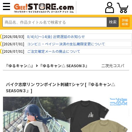
詳細
検索
[2026/08/03]
8/4(火)～14(金) 出荷遅延のお知らせ
[2026/07/01]
コンビニ・ペイジー決済の支払期限変更について
[2026/07/01]
ご注文確定メールの廃止について
『ゆるキャン△』
『ゆるキャン△ SEASON３』
二次元コスパ
バイク志摩リン ワンポイント刺繍Tシャツ [『ゆるキャン△
SEASON３』]