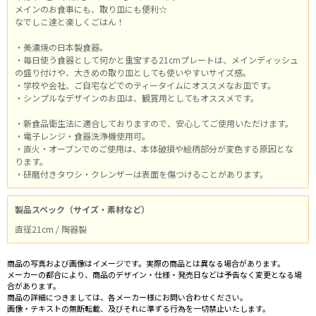
メインのお食事にも、取り皿にも便利☆
なでしこ達と楽しくごはん！
・美濃焼の日本製食器。
・毎日使う食器として何かと重宝する21cmプレートは、メインディッシュ
の盛り付けや、大きめの取り皿としても使いやすいサイズ感。
・学校や会社、ご自宅などでのティータイムにオススメなお皿です。
・シンプルなデザインのお皿は、観賞用としてもオススメです。
・新食品衛生法に適合しておりますので、安心してご使用いただけます。
・電子レンジ・食器洗浄機使用可。
・直火・オーブンでのご使用は、本体破損や絵柄部分が変色する原因とな
ります。
・研磨付きタワシ・クレンザーは表面を傷つけることがあります。
製品スペック（サイズ・素材など）
直径21cm / 陶器製
商品の写真および画像はイメージです。実際の商品とは異なる場合があります。
メーカーの都合により、商品のデザイン・仕様・発売日などは予告なく変更となる場
合があります。
商品の詳細につきましては、各メーカー様にお問い合わせください。
画像・テキストの無断転載、及びそれに準ずる行為を一切禁止いたします。