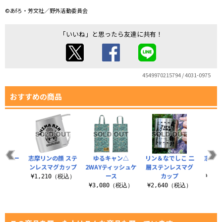
©あfろ・芳文社／野外活動委員会
「いいね」と思ったら友達に共有！
4549970215794 / 4031-0975
おすすめの商品
△ ヌー
志摩リンの顔 ステ
ゆるキャン△
リン＆なでしこ 二
志摩リ
プーン
ンレスマグカップ
2WAYティッシュケ
層ステンレスマグ
はん
ース
カップ
（税込）
¥1,210（税込）
¥1,
¥3,080（税込）
¥2,640（税込）