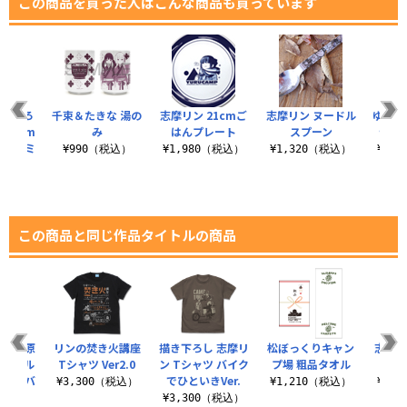
この商品を買った人はこんな商品も買っています
描き下ろ
千束＆たきな 湯の
志摩リン 21cmご
志摩リン ヌードル
ゆるキ
 21cm
み
はんプレート
スプーン
ラカッ
ート ミ
¥990（税込）
¥1,980（税込）
¥1,320（税込）
¥1,
.
（税込）
この商品と同じ作品タイトルの商品
 各務原
リンの焚き火講座
描き下ろし 志摩リ
松ぼっくりキャン
志摩リ
アクリル
Tシャツ Ver2.0
ン Tシャツ バイク
プ場 粗品タオル
ター
大） バ
でひといきVer.
¥3,300（税込）
¥1,210（税込）
¥3,
..
¥3,300（税込）