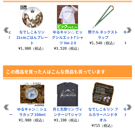
△ シェ
なでしこ＆リン
ゆるキャン△ ビッ
野クル ネックスト
ゆるキ
00ml
21cmごはんプレー
グシルエットTシャ
ラップ
ルキ
ト
ツ Ver.2.0
（税込）
¥1,540（税込）
¥1,
¥1,980（税込）
¥3,520（税込）
この商品を買った人はこんな商品も買っています
＆リン
ゆるキャン△ シェ
月と志摩リン ヴィ
なでしこ＆リン フ
ゆるキ
んプレー
ラカップ 300ml
ンテージTシャツ
ルカラーハンドタ
カラー
オル
¥1,980（税込）
¥3,190（税込）
（税込）
¥715（税込）
¥7