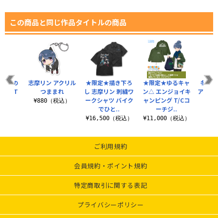
この商品と同じ作品タイトルの商品
員、刀の
志摩リン アクリル
★限定★描き下ろ
★限定★ゆるキャ
冬キャ
るぜ T
つままれ
し 志摩リン 刺繍ワ
ン△ エンジョイキ
アクリ
ツ
ークシャツ バイク
ャンピング T/Cコ
ホ
¥880（税込）
でひと..
ーチジ..
（税込）
¥8
¥16,500（税込）
¥11,000（税込）
ご利用規約
会員規約・ポイント規約
特定商取引に関する表記
プライバシーポリシー