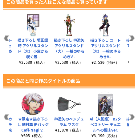
この商品を買った人はこんな商品も買っています
 ユート
描き下ろし 坂田銀
描き下ろし 榊遊矢
描き下ろし ユート
描き下
ッカーセ
時 アクリルスタン
アクリルスタンド
アクリルスタンド
アクリ
のゆらめ
ド（大） 小窓から
（大） 一輪のゆら
（大） 一輪のゆら
（大）
.
覗く景..
めきV..
めきV..
税込）
¥2,530（税込）
¥2,530（税込）
¥2,530（税込）
¥2,
この商品と同じ作品タイトルの商品
 ヘルカ
★限定★描き下ろ
榊遊矢のペンデュ
Ai（人間態） B2タ
描き下
ミニステ
し 穂村尊 缶バッジ
ラム マスク
ペストリー デュエ
屋外対
ト 未来
Cafè Nagi V..
ルへの闘志Ver.
ー 未
¥1,870（税込）
..
¥605（税込）
¥3,190（税込）