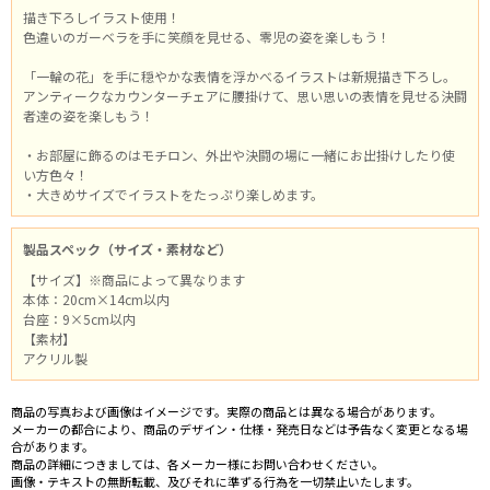
描き下ろしイラスト使用！
色違いのガーベラを手に笑顔を見せる、零児の姿を楽しもう！
「一輪の花」を手に穏やかな表情を浮かべるイラストは新規描き下ろし。
アンティークなカウンターチェアに腰掛けて、思い思いの表情を見せる決闘
者達の姿を楽しもう！
・お部屋に飾るのはモチロン、外出や決闘の場に一緒にお出掛けしたり使
い方色々！
・大きめサイズでイラストをたっぷり楽しめます。
製品スペック（サイズ・素材など）
【サイズ】※商品によって異なります
本体：20cm×14cm以内
台座：9×5cm以内
【素材】
アクリル製
商品の写真および画像はイメージです。実際の商品とは異なる場合があります。
メーカーの都合により、商品のデザイン・仕様・発売日などは予告なく変更となる場
合があります。
商品の詳細につきましては、各メーカー様にお問い合わせください。
画像・テキストの無断転載、及びそれに準ずる行為を一切禁止いたします。