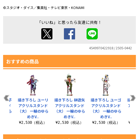
©スタジオ・ダイス／集英社・テレビ東京・KONAMI
「いいね」と思ったら友達に共有！
4549970422918 / 2505-0442
おすすめの商品
 柊柚子
描き下ろし ユーリ
描き下ろし 榊遊矢
描き下ろし ユーゴ
描き下
スタンド
アクリルスタンド
アクリルスタンド
アクリルスタンド
アクリ
輪のゆら
（大） 一輪のゆら
（大） 一輪のゆら
（大） 一輪のゆら
（大）
..
めきV..
めきV..
めきV..
（税込）
¥2,530（税込）
¥2,530（税込）
¥2,530（税込）
¥2,