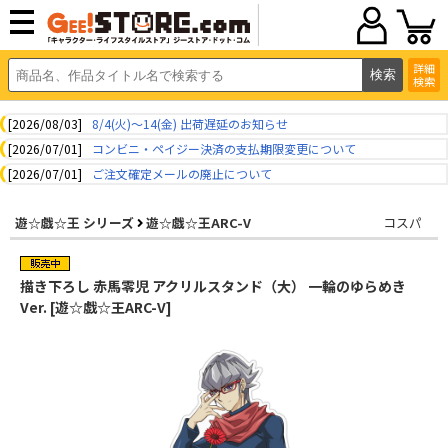
詳細
検索
[2026/08/03]
8/4(火)～14(金) 出荷遅延のお知らせ
[2026/07/01]
コンビニ・ペイジー決済の支払期限変更について
[2026/07/01]
ご注文確定メールの廃止について
遊☆戯☆王 シリーズ
遊☆戯☆王ARC-V
コスパ
描き下ろし 赤馬零児 アクリルスタンド（大） 一輪のゆらめき
Ver. [遊☆戯☆王ARC-V]