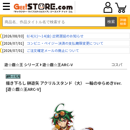
詳細
検索
[2026/08/03]
8/4(火)～14(金) 出荷遅延のお知らせ
[2026/07/01]
コンビニ・ペイジー決済の支払期限変更について
[2026/07/01]
ご注文確定メールの廃止について
遊☆戯☆王 シリーズ
遊☆戯☆王ARC-V
コスパ
描き下ろし 榊遊矢 アクリルスタンド（大） 一輪のゆらめきVer.
[遊☆戯☆王ARC-V]