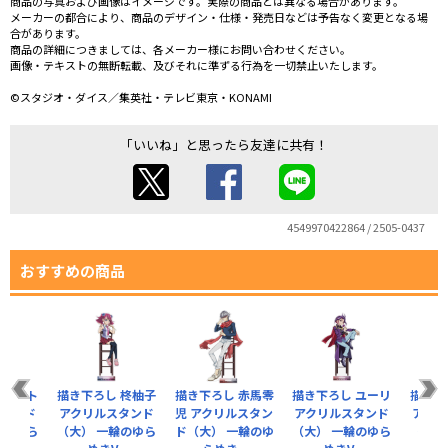
商品の写真および画像はイメージです。実際の商品とは異なる場合があります。
メーカーの都合により、商品のデザイン・仕様・発売日などは予告なく変更となる場
合があります。
商品の詳細につきましては、各メーカー様にお問い合わせください。
画像・テキストの無断転載、及びそれに準ずる行為を一切禁止いたします。
©スタジオ・ダイス／集英社・テレビ東京・KONAMI
「いいね」と思ったら友達に共有！
4549970422864 / 2505-0437
おすすめの商品
 ユート
描き下ろし 柊柚子
描き下ろし 赤馬零
描き下ろし ユーリ
描き下
スタンド
アクリルスタンド
児 アクリルスタン
アクリルスタンド
アクリ
輪のゆら
（大） 一輪のゆら
ド（大） 一輪のゆ
（大） 一輪のゆら
（大）