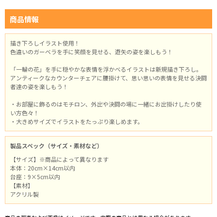
商品情報
描き下ろしイラスト使用！
色違いのガーベラを手に笑顔を見せる、遊矢の姿を楽しもう！
「一輪の花」を手に穏やかな表情を浮かべるイラストは新規描き下ろし。
アンティークなカウンターチェアに腰掛けて、思い思いの表情を見せる決闘
者達の姿を楽しもう！
・お部屋に飾るのはモチロン、外出や決闘の場に一緒にお出掛けしたり使
い方色々！
・大きめサイズでイラストをたっぷり楽しめます。
製品スペック（サイズ・素材など）
【サイズ】※商品によって異なります
本体：20cm×14cm以内
台座：9×5cm以内
【素材】
アクリル製