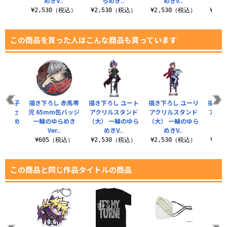
..
めきV..
らめき..
めきV..
（税込）
¥2,530（税込）
¥2,530（税込）
¥2,530（税込）
¥2,
この商品を買った人はこんな商品も買っています
 柊柚子
描き下ろし 赤馬零
描き下ろし ユート
描き下ろし ユーリ
描き下
ッカーセ
児 65mm缶バッジ
アクリルスタンド
アクリルスタンド
アクリ
のゆらめ
一輪のゆらめき
（大） 一輪のゆら
（大） 一輪のゆら
（大）
.
Ver..
めきV..
めきV..
税込）
¥605（税込）
¥2,530（税込）
¥2,530（税込）
¥2,
この商品と同じ作品タイトルの商品