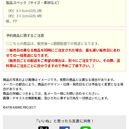
製品スペック（サイズ・素材など）
（約）6×6cm以内 2枚
（約）3×3cm以内 4枚
紙、PP
予約商品に関するご注意
◇こちらの商品は、販売後～1週間程度での発送となります。
◇販売日の異なる商品を同時にご注文された場合、最も遅い販売日にあわ
せての一括発送になります。
（販売日ごとの配送をご希望の場合は、別々にご注文下さい。その際、送
料等はご注文ごとに掛かりますので予めご了承下さい。）
商品の写真および画像はイメージです。実際の商品とは異なる場合があります。
メーカーの都合により、商品のデザイン・仕様・発売日などは予告なく変更となる場
合があります。
商品の詳細につきましては、各メーカー様にお問い合わせください。
画像・テキストの無断転載、及びそれに準ずる行為を一切禁止いたします。
©ATRI ANIME PROJECT
「いいね」と思ったら友達に共有！