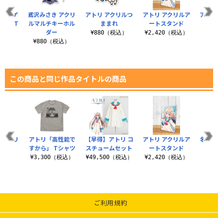
ンズ・ゲ
鳶沢みさき アクリ
アトリ アクリルつ
アトリ アクリルア
アトリ
アル T
ルマルチキーホル
ままれ
ートスタンド
テ
ツ
ダー
¥880（税込）
¥2,420（税込）
¥7
（税込）
¥880（税込）
この商品と同じ作品タイトルの商品
 アクリ
アトリ「高性能で
【早得】アトリ コ
アトリ アクリルア
名波凜
まれ
すから」 Tシャツ
スチュームセット
ートスタンド
ル
税込）
¥3,300（税込）
¥49,500（税込）
¥2,420（税込）
¥8
ご利用規約