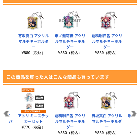
有坂真白 アクリル
市ノ瀬莉佳 アクリ
倉科明日香 アクリ
マルチキーホルダ
ルマルチキーホル
ルマルチキーホル
ー
ダー
ダー
¥880（税込）
¥880（税込）
¥880（税込）
この商品を買った人はこんな商品も買っています
 アイ
アトリ ミニステッ
倉科明日香 アクリ
有坂真白 アクリル
明日香
ッジ パ
カーセット
ルマルチキーホル
マルチキーホルダ
クリ
er.
ダー
ー
¥770（税込）
税込）
¥880（税込）
¥880（税込）
¥2,