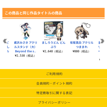
この商品と同じ作品タイトルの商品
五島うど
鳶沢みさき アクリ
ましろうどん どん
有坂真白 アクリル
蒼の彼
定 まし
ルスタンド（大）
ぶり
つままれ
リズム
アクリル
Beyond the s..
ートス
¥2,640（税込）
¥880（税込）
..
れ
¥2,530（税込）
税込）
¥2,
ご利用規約
会員規約・ポイント規約
特定商取引に関する表記
プライバシーポリシー