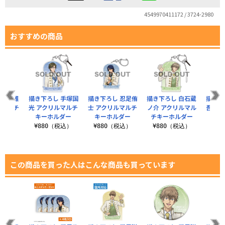
4549970411172 / 3724-2980
おすすめの商品
 仁王雅
描き下ろし 手塚国
描き下ろし 忍足侑
描き下ろし 白石蔵
描き下
ルマルチ
光 アクリルマルチ
士 アクリルマルチ
ノ介 アクリルマル
吾 ア
ルダー
キーホルダー
キーホルダー
チキーホルダー
キー
税込）
¥880（税込）
¥880（税込）
¥880（税込）
¥8
この商品を買った人はこんな商品も買っています