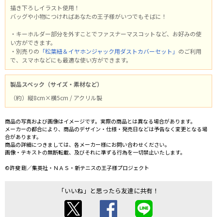
描き下ろしイラスト使用！
バッグや小物につければあなたの王子様がいつでもそばに！
・キーホルダー部分を外すことでファスナーマスコットなど、お好みの使
い方ができます。
・別売りの
「松葉紐＆イヤホンジャック用ダストカバーセット」
のご利用
で、スマホなどにも最適な使い方ができます。
製品スペック（サイズ・素材など）
（約）縦8cm×横5cm / アクリル製
商品の写真および画像はイメージです。実際の商品とは異なる場合があります。
メーカーの都合により、商品のデザイン・仕様・発売日などは予告なく変更となる場
合があります。
商品の詳細につきましては、各メーカー様にお問い合わせください。
画像・テキストの無断転載、及びそれに準ずる行為を一切禁止いたします。
©許斐 剛／集英社・ＮＡＳ・新テニスの王子様プロジェクト
「いいね」と思ったら友達に共有！