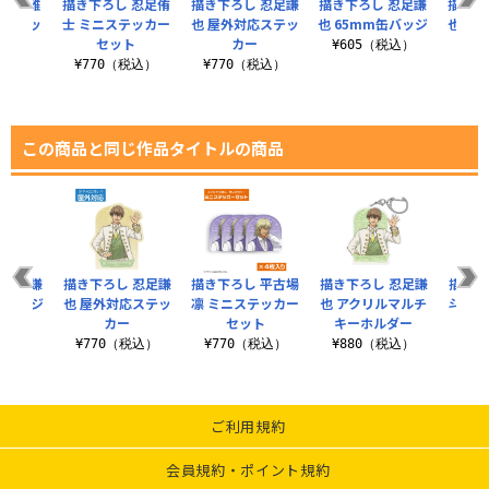
 仁王雅
描き下ろし 忍足侑
描き下ろし 忍足謙
描き下ろし 忍足謙
描き下
応ステッ
士 ミニステッカー
也 屋外対応ステッ
也 65mm缶バッジ
也 ミ
ー
セット
カー
¥605（税込）
税込）
¥770（税込）
¥770（税込）
¥7
この商品と同じ作品タイトルの商品
 忍足謙
描き下ろし 忍足謙
描き下ろし 平古場
描き下ろし 忍足謙
描き下
缶バッジ
也 屋外対応ステッ
凛 ミニステッカー
也 アクリルマルチ
斗 屋
カー
セット
キーホルダー
税込）
¥770（税込）
¥770（税込）
¥880（税込）
¥7
ご利用規約
会員規約・ポイント規約