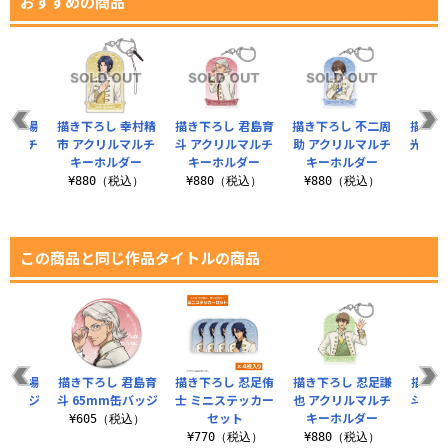
おすすめの商品
 平古場
描き下ろし 幸村精
描き下ろし 君島育
描き下ろし 不二周
描き下
ルマルチ
市 アクリルマルチ
斗 アクリルマルチ
助 アクリルマルチ
光 ア
ルダー
キーホルダー
キーホルダー
キーホルダー
キー
税込）
¥880（税込）
¥880（税込）
¥880（税込）
¥8
この商品と同じ作品タイトルの商品
 平古場
描き下ろし 君島育
描き下ろし 忍足侑
描き下ろし 忍足謙
描き下
缶バッジ
斗 65mm缶バッジ
士 ミニステッカー
也 アクリルマルチ
斗 ミ
セット
キーホルダー
税込）
¥605（税込）
¥770（税込）
¥880（税込）
¥7