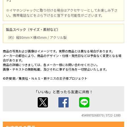
※イヤホンジャックに取り付ける場合はアクセサリーとしてお楽しみ下さ
い。携帯電話などをぶら下げると落下する可能性がございます。
製品スペック（サイズ・素材など）
（約）縦80mm×横45mm / アクリル製
商品の写真および画像はイメージです。実際の商品とは異なる場合があります。
メーカーの都合により、商品のデザイン・仕様・発売日などは予告なく変更となる場
合があります。
商品の詳細につきましては、各メーカー様にお問い合わせください。
画像・テキストの無断転載、及びそれに準ずる行為を一切禁止いたします。
©許斐 剛／集英社・ＮＡＳ・新テニスの王子様プロジェクト
「いいね」と思ったら友達に共有！
4549970268370 / 3722-1380