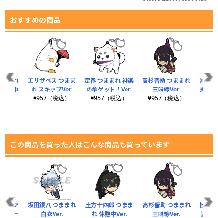
おすすめの商品
つままれ
エリザベス つまま
定春 つままれ 神楽
高杉晋助 つままれ
沖田総
ん応援中
れ スキップVer.
の傘ゲット！Ver.
三味線Ver.
拡声器
¥957（税込）
¥957（税込）
¥957（税込）
税込）
¥9
この商品を買った人はこんな商品も買っています
イク ア
坂田銀八 つままれ
土方十四郎 つまま
高杉晋助 つままれ
桂小太
ルチキー
白衣Ver.
れ 休憩中Ver.
三味線Ver.
逃げの