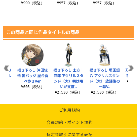
ダー
¥990（税込）
¥957（税込）
¥957（税込）
¥9
税込）
この商品と同じ作品タイトルの商品
 アクリ
描き下ろし 沖田総
描き下ろし 土方十
描き下ろし 坂田銀
万事屋
キーホル
悟 缶バッジ 屋台食
四郎 アクリルスタ
八 アクリルスタン
手ドラ
ー
べ歩きVer.
ンド（大）朝は眠
ド（大） 放課後の
¥6,
いが支度..
一幕V..
税込）
¥605（税込）
¥2,530（税込）
¥2,530（税込）
ご利用規約
会員規約・ポイント規約
特定商取引に関する表記