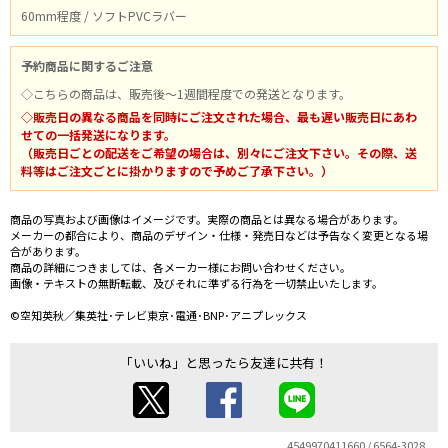
60mm程度 / ソフトPVCラバー
予約商品に関するご注意
◇こちらの商品は、販売後～1週間程度での発送となります。
◇販売日の異なる商品を同時にご注文された場合、最も遅い販売日にあわ
せての一括発送になります。
（販売日ごとの配送をご希望の場合は、別々にご注文下さい。その際、送
料等はご注文ごとに掛かりますので予めご了承下さい。）
商品の写真および画像はイメージです。実際の商品とは異なる場合があります。
メーカーの都合により、商品のデザイン・仕様・発売日などは予告なく変更となる場
合があります。
商品の詳細につきましては、各メーカー様にお問い合わせください。
画像・テキストの無断転載、及びそれに準ずる行為を一切禁止いたします。
©空知英秋／集英社･テレビ東京･電通･BNP･アニプレックス
「いいね」と思ったら友達に共有！
4549970411660 / 6564-3028