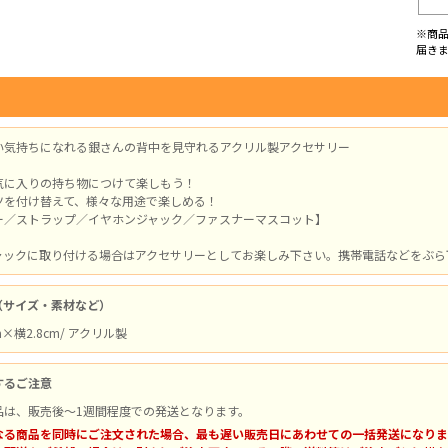
※商
届き
い気持ちになれる銀さんの背中を見守れるアクリル製アクセサリー
気に入りの持ち物につけて楽しもう！
ツを付け替えて、様々な用途で楽しめる！
ー／ストラップ／イヤホンジャック／ファスナーマスコット】
ャックに取り付ける場合はアクセサリーとしてお楽しみ下さい。携帯電話などをぶら
（サイズ・素材など）
m×横2.8cm/ アクリル製
するご注意
品は、販売後～1週間程度での発送となります。
なる商品を同時にご注文された場合、最も遅い販売日にあわせての一括発送になりま