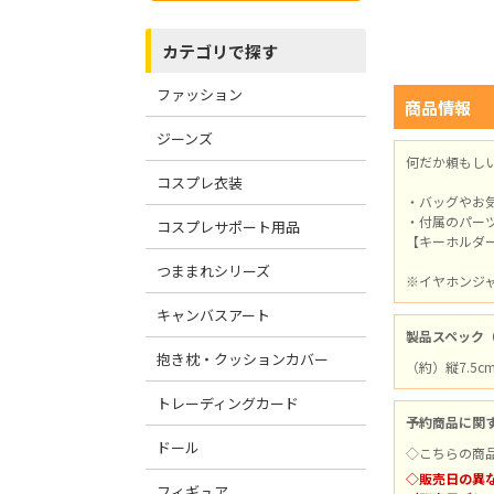
カテゴリで探す
ファッション
商品情報
ジーンズ
何だか頼もし
コスプレ衣装
・バッグやお
・付属のパー
コスプレサポート用品
【キーホルダ
つままれシリーズ
※イヤホンジ
キャンバスアート
製品スペック
抱き枕・クッションカバー
（約）縦7.5c
トレーディングカード
予約商品に関
ドール
◇こちらの商
◇販売日の異
フィギュア