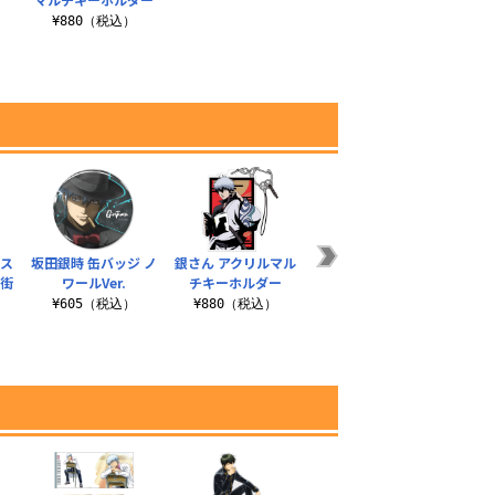
¥880（税込）
ルス
坂田銀時 缶バッジ ノ
銀さん アクリルマル
銀さん夜桜 アクリル
坂田弁
な街
ワールVer.
チキーホルダー
マルチキーホルダー
¥
¥605（税込）
¥880（税込）
¥880（税込）
）