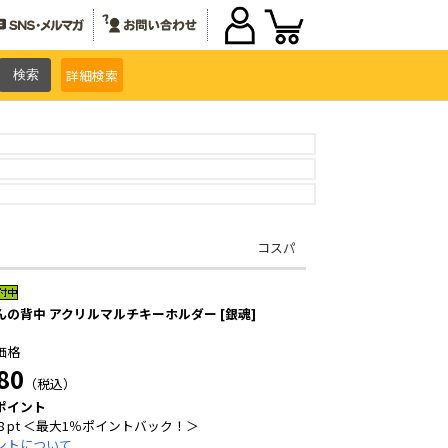
詳細
検索
コスパ
んの背中 アクリルマルチキーホルダー [銀魂]
価格
80
（税込）
ポイント
8 pt ＜最大1％ポイントバック！＞
ントについて