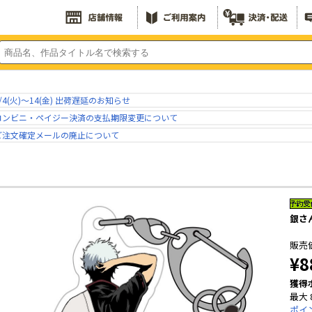
/4(火)～14(金) 出荷遅延のお知らせ
コンビニ・ペイジー決済の支払期限変更について
ご注文確定メールの廃止について
銀さ
販売
¥8
獲得
最大 
ポイ