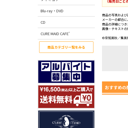
（販売日ごと
Blu-ray・DVD
商品の写真および
メーカーの都合に
CD
商品の詳細につき
画像・テキストの
CURE MAID CAFE’
©空知英秋／集英社
商品カテゴリ一覧をみる
おすすめの