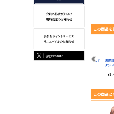
この商品を
@geestore
劇
坂田銀時 アクリルス
描き下ろし 坂田銀時
猫になった銀さん T
坂田銀
タンド（大）銀さん
アクリルスタンド
シャツ
タンド
と一杯Ver.
（大）朝は眠いが支
¥3,190（税込）
度は..
¥2,530（税込）
¥2
¥2,530（税込）
この商品と