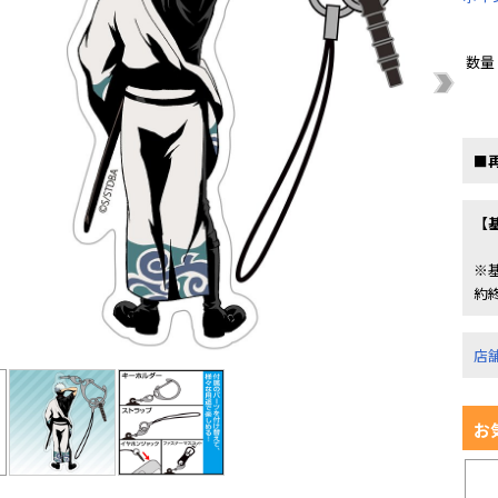
数量
■
【
※
約
店
お