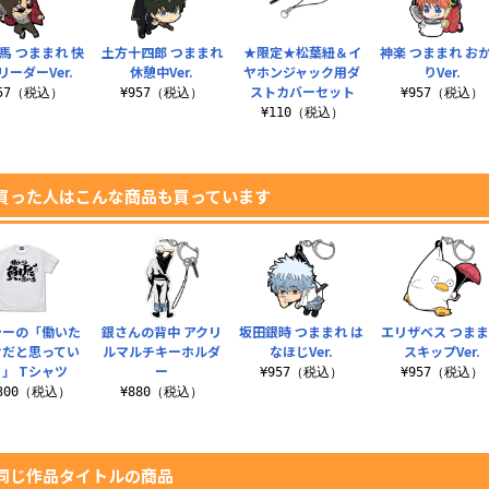
馬 つままれ 快
土方十四郎 つままれ
★限定★松葉紐＆イ
神楽 つままれ お
リーダーVer.
休憩中Ver.
ヤホンジャック用ダ
りVer.
ストカバーセット
957（税込）
¥957（税込）
¥957（税込）
¥110（税込）
買った人はこんな商品も買っています
シーの「働いた
銀さんの背中 アクリ
坂田銀時 つままれ は
エリザベス つま
けだと思ってい
ルマルチキーホルダ
なほじVer.
スキップVer.
」 Tシャツ
ー
¥957（税込）
¥957（税込）
,300（税込）
¥880（税込）
同じ作品タイトルの商品