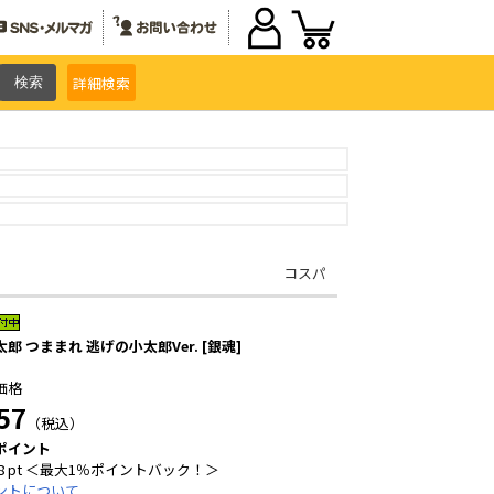
詳細
検索
コスパ
郎 つままれ 逃げの小太郎Ver. [銀魂]
価格
57
（税込）
ポイント
8 pt ＜最大1％ポイントバック！＞
ントについて