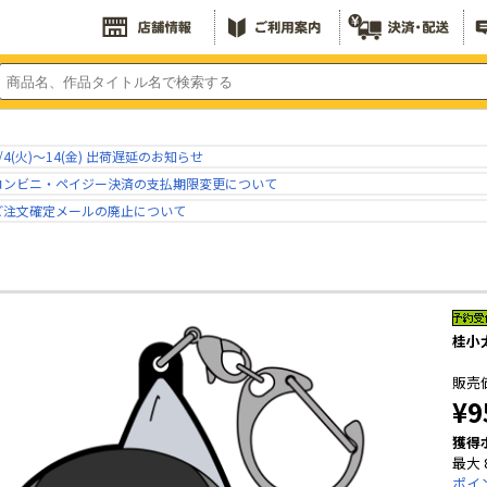
/4(火)～14(金) 出荷遅延のお知らせ
コンビニ・ペイジー決済の支払期限変更について
ご注文確定メールの廃止について
桂小太
販売
¥9
獲得
最大 
ポイ