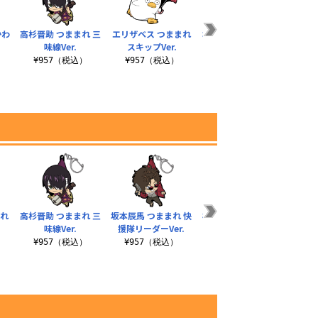
かわ
高杉晋助 つままれ 三
エリザベス つままれ
坂田銀時 つままれ は
神威 
味線Ver.
スキップVer.
なほじVer.
¥957（税込）
¥957（税込）
¥957（税込）
¥
まれ
高杉晋助 つままれ 三
坂本辰馬 つままれ 快
神楽 つままれ おかわ
神威 
味線Ver.
援隊リーダーVer.
りVer.
¥957（税込）
¥957（税込）
¥957（税込）
¥