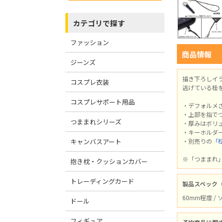
カテゴリで探す
ファッション
商品情報
ジーンズ
描き下ろしイ
コスプレ衣装
逃げている桂
コスプレサポート用品
・デフォルメ
・上部を指で
つままれシリーズ
・厚みはボリ
・キーホルダ
キャンバスアート
・別売りの
「
※「つままれ
抱き枕・クッションカバー
トレーディングカード
製品スペック
60mm程度 /
ドール
フィギュア