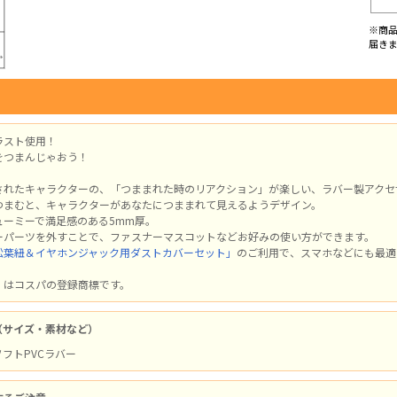
※商
届き
ラスト使用！
をつまんじゃおう！
されたキャラクターの、「つままれた時のリアクション」が楽しい、ラバー製アクセ
つまむと、キャラクターがあなたにつままれて見えるようデザイン。
ューミーで満足感のある5mm厚。
ーパーツを外すことで、ファスナーマスコットなどお好みの使い方ができます。
松葉紐＆イヤホンジャック用ダストカバーセット」
のご利用で、スマホなどにも最適
」はコスパの登録商標です。
（サイズ・素材など）
 ソフトPVCラバー