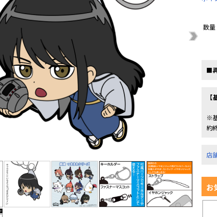
数量
■
【
※
約
店
お