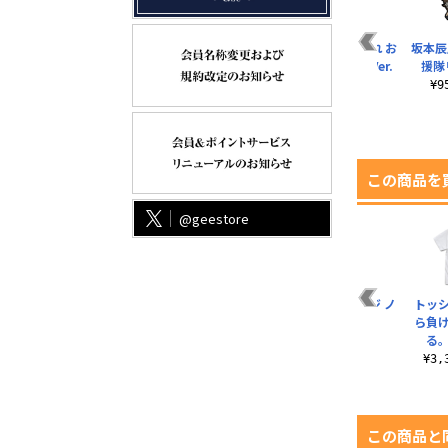
沖田総悟 つままれ 拡
定春 つままれ 神楽の
志村新八 つままれ お
坂本辰
声器でお仕事中Ver.
傘ゲット！Ver.
通ちゃん応援中Ver.
援隊
¥957（税込）
¥957（税込）
¥957（税込）
¥
この商品を
@geestore
 お
坂田銀時 アクリルス
★限定★松葉紐＆イ
坂田銀時 缶バッジ ノ
トッ
.
タンド（大）銀さん
ヤホンジャック用ダ
ワールVer.
ら負
と一杯Ver.
ストカバーセット
る。
¥605（税込）
¥2,530（税込）
¥110（税込）
¥3
この商品と