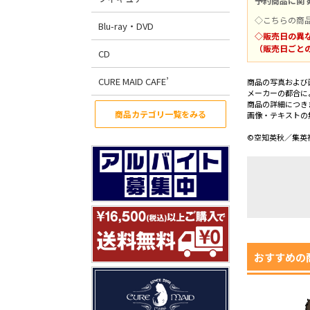
予約商品に関
◇こちらの商
Blu-ray・DVD
◇販売日の異
（販売日ごと
CD
CURE MAID CAFE’
商品の写真および
メーカーの都合に
商品の詳細につき
商品カテゴリ一覧をみる
画像・テキストの
©空知英秋／集英社
おすすめの