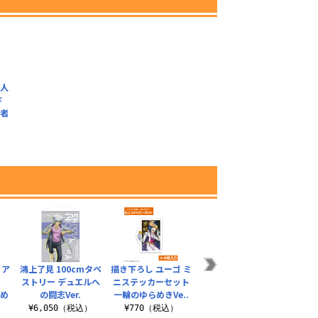
瀬人
ド
闘者
）
 ア
鴻上了見 100cmタペ
描き下ろし ユーゴ ミ
王道遊我＆マスタ
ア
ストリー デュエルへ
ニステッカーセット
ー・オブ・セブンス
¥3
らめ
の闘志Ver.
一輪のゆらめきVe..
ロード アクリルスタ
ンド
¥6,050（税込）
¥770（税込）