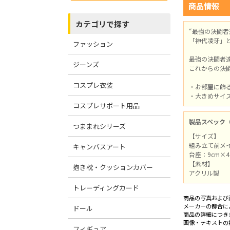
商品情報
カテゴリで探す
“最強の決闘
「神代凌牙」
ファッション
最強の決闘者
ジーンズ
これからの決
コスプレ衣装
・お部屋に飾
・大きめサイ
コスプレサポート用品
製品スペック
つままれシリーズ
【サイズ】
組み立て前メイン
キャンバスアート
台座：9cm×4.
【素材】
抱き枕・クッションカバー
アクリル製
トレーディングカード
商品の写真および
メーカーの都合に
ドール
商品の詳細につき
画像・テキストの
フィギュア