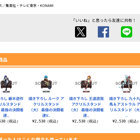
／集英社・テレビ東京・KONAMI
「いいね」と思ったら友達に共有！
商品
ろし 藤木遊作
描き下ろし ルーク ア
描き下ろし 王道遊我
描き下ろし 九十
リルスタンド
クリルスタンド
アクリルスタンド
馬＆アストラル 
 最強の決闘者
（大） 最強の決闘者
（大） 最強の決闘者
リルスタンド（大
達..
達V..
達..
..
,530（税込）
¥2,530（税込）
¥2,530（税込）
¥2,530（税込
買った人はこんな商品も買っています