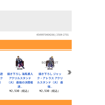
4549970404266 / 2504-2701
九遊
描き下ろし 海馬瀬人
描き下ろし ジャッ
描き下ろし ユート ア
描き下
アク
アクリルスタンド
ク・アトラス アクリ
クリルスタンド
アク
）
（大） 最強の決闘者
ルスタンド（大） 最
（大） 最強の決闘者
（大）
達..
強..
達V..
）
¥2,530（税込）
¥2,530（税込）
¥2,530（税込）
¥2