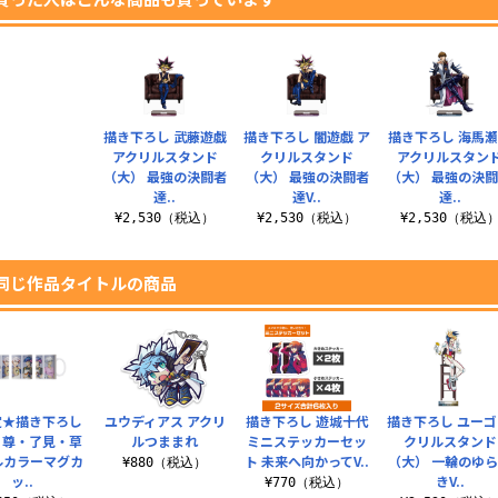
描き下ろし 武藤遊戯
描き下ろし 闇遊戯 ア
描き下ろし 海馬
アクリルスタンド
クリルスタンド
アクリルスタン
（大） 最強の決闘者
（大） 最強の決闘者
（大） 最強の決
達..
達V..
達..
¥2,530（税込）
¥2,530（税込）
¥2,530（税込
同じ作品タイトルの商品
定★描き下ろし
ユウディアス アクリ
描き下ろし 遊城十代
描き下ろし ユーゴ
・尊・了見・草
ルつままれ
ミニステッカーセッ
クリルスタンド
ルカラーマグカ
ト 未来へ向かってV..
（大） 一輪のゆ
¥880（税込）
ッ..
きV..
¥770（税込）