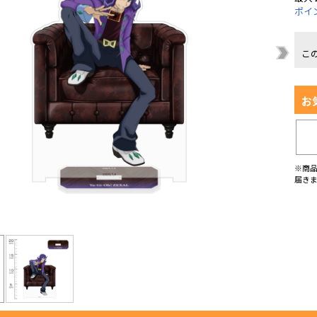
ポイ
こ
お
※商
届き