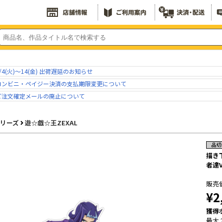
/4(火)～14(金) 出荷遅延のお知らせ
コンビニ・ペイジー決済の支払期限変更について
ご注文確定メールの廃止について
シリーズ
遊☆戯☆王ZEXAL
描き
者達V
販売
¥2
獲得
最大 