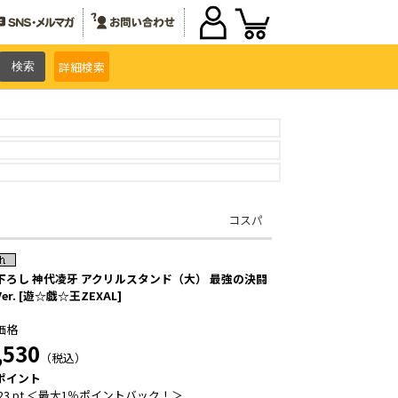
詳細
検索
コスパ
下ろし 神代凌牙 アクリルスタンド（大） 最強の決闘
er. [遊☆戯☆王ZEXAL]
価格
,530
（税込）
ポイント
23 pt ＜最大1％ポイントバック！＞