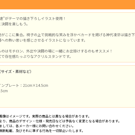
者達”がテーマの描き下ろしイラスト使用！
と決闘を楽しもう。
達がここに集合。椅子の上で挑戦的な笑みを浮かべカードを掲げる神代凌牙は描き下
闘への熱い思いを感じさせるイラストになっています。
るのはモチロン、外出や決闘の場に一緒にお出掛けするのもオススメ！
ズで存在感たっぷりなアクリルスタンドです。
（サイズ・素材など）
プレート：21cm×14.5cm
5cm
画像はイメージです。実際の商品とは異なる場合があります。
より、商品のデザイン・仕様・発売日などは予告なく変更となる場合があります。
ましては、各メーカー様にお問い合わせください。
無断転載、及びそれに準ずる行為を一切禁止いたします。