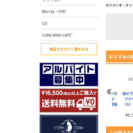
©スタジオ・ダイス
Blu-ray・DVD
CD
CURE MAID CAFE’
商品カテゴリ一覧をみる
おすすめの
 ア
描き下ろし 闇遊戯 ア
描き下ろし 鴻上了見
描き下ろし 遊城十代
描き下
クリルスタンド
アクリルスタンド
アクリルスタンド
アク
者
（大） 最強の決闘者
（大） 最強の決闘者
（大） 最強の決闘者
（大）
達V..
達..
達..
¥2,530（税込）
¥2,530（税込）
¥2,530（税込）
¥2
この商品を