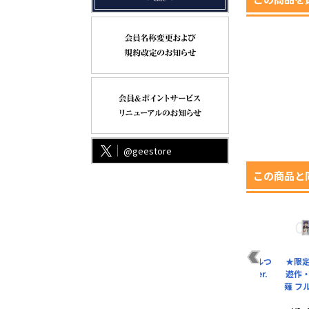
@geestore
この商品と
ス
デュエルアカデミア
クリボー ラージトー
王道遊歩 アクリルつ
★限
ル
イメージ手帳型スマ
ト
ままれ 中学生Ver.
遊作
ホケース148
薙 フ
¥1,980（税込）
¥880（税込）
¥4,400（税込）