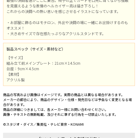
最強の決闘者達がここに集合。椅子の上でカードを口元に当てながら強敵
を見据えるような表情のヘルカイザー亮は描き下ろし！
これからの決闘への熱い思いを感じさせるイラストになっています。
・お部屋に飾るのはモチロン、外出や決闘の場に一緒にお出掛けするのも
オススメ！
・大きめサイズで存在感たっぷりなアクリルスタンドです。
製品スペック（サイズ・素材など）
【サイズ】
組み立て前メインプレート：21cm×14.5cm
台座：9cm×4.5cm
【素材】
アクリル製
商品の写真および画像はイメージです。実際の商品とは異なる場合があります。
メーカーの都合により、商品のデザイン・仕様・発売日などは予告なく変更となる場
合があります。
商品の詳細につきましては、各メーカー様にお問い合わせください。
画像・テキストの無断転載、及びそれに準ずる行為を一切禁止いたします。
©スタジオ・ダイス／集英社・テレビ東京・KONAMI