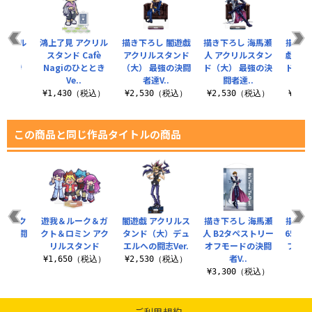
アクリル
鴻上了見 アクリル
描き下ろし 闇遊戯
描き下ろし 海馬瀬
描き下
Cafè
スタンド Cafè
アクリルスタンド
人 アクリルスタン
戯 ア
ひととき
Nagiのひととき
（大） 最強の決闘
ド（大） 最強の決
ド（大
Ve..
者達V..
闘者達..
闘
（税込）
¥1,430（税込）
¥2,530（税込）
¥2,530（税込）
¥2,
この商品と同じ作品タイトルの商品
ス アク
遊我＆ルーク＆ガ
闇遊戯 アクリルス
描き下ろし 海馬瀬
描き下
ド 決闘
クト＆ロミン アク
タンド（大）デュ
人 B2タペストリー
65m
er.
リルスタンド
エルへの闘志Ver.
オフモードの決闘
フモー
者V..
（税込）
¥1,650（税込）
¥2,530（税込）
¥3,300（税込）
¥6
ご利用規約