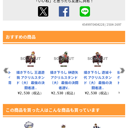
「いいね」と思ったら友達に共有！
4549970404228 / 2504-2697
おすすめの商品
 ユート
描き下ろし 王道遊
描き下ろし 榊遊矢
描き下ろし 遊城十
描き下
スタンド
我 アクリルスタン
アクリルスタンド
代 アクリルスタン
作 ア
強の決闘
ド（大） 最強の決
（大） 最強の決闘
ド（大） 最強の決
ド（大
..
闘者達..
者達V..
闘者達..
闘
（税込）
¥2,530（税込）
¥2,530（税込）
¥2,530（税込）
¥2,
この商品を買った人はこんな商品も買っています