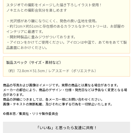
スタジオでの撮影をイメージした描き下ろしイラスト使用！
ノキエルとの撮影会気分を楽しめます
・光沢感があり皺になりにくく、発色の良い生地を使用。
・約72cm×約51cmと存在感のあるカラフルなタペストリーは、お部屋の
インテリアに最適です。
・開封時製品に畳みジワがついております。
・アイロンをかけてご使用ください。アイロンは中温で、あて布をあてて製
品裏面におかけください。
製品スペック（サイズ・素材など）
（約）72.8cm×51.5cm / レアスエード（ポリエステル）
商品の写真および画像はイメージです。実際の商品とは異なる場合があります。
メーカーの都合により、商品のデザイン・仕様・発売日などは予告なく変更となる場
合があります。
商品の詳細につきましては、各メーカー様にお問い合わせください。
画像・テキストの無断転載、及びそれに準ずる行為を一切禁止いたします。
©橋本悠／集英社・リリサ製作委員会
「いいね」と思ったら友達に共有！