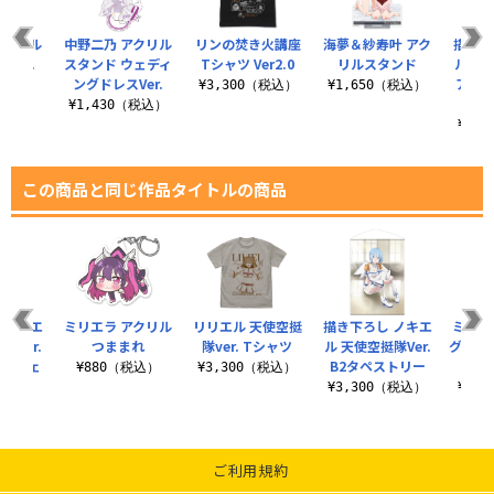
アクリル
中野二乃 アクリル
リンの焚き火講座
海夢＆紗寿叶 アク
描き下
Ver.
スタンド ウェディ
Tシャツ Ver2.0
リルスタンド
ル 天使
ングドレスVer.
アク
（税込）
¥3,300（税込）
¥1,650（税込）
¥1,430（税込）
¥2,
この商品と同じ作品タイトルの商品
 ノキエ
ミリエラ アクリル
リリエル 天使空挺
描き下ろし ノキエ
ミリエ
隊Ver.
つままれ
隊ver. Tシャツ
ル 天使空挺隊Ver.
グラフ
ッドフェ
B2タペストリー
¥880（税込）
¥3,300（税込）
¥3,300（税込）
¥6,
（税込）
ご利用規約