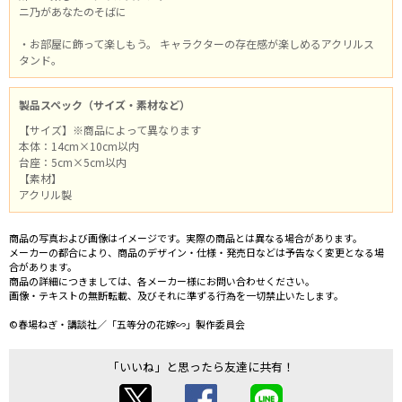
ニ乃があなたのそばに
・お部屋に飾って楽しもう。 キャラクターの存在感が楽しめるアクリルス
タンド。
製品スペック（サイズ・素材など）
【サイズ】※商品によって異なります
本体：14cm×10cm以内
台座：5cm×5cm以内
【素材】
アクリル製
商品の写真および画像はイメージです。実際の商品とは異なる場合があります。
メーカーの都合により、商品のデザイン・仕様・発売日などは予告なく変更となる場
合があります。
商品の詳細につきましては、各メーカー様にお問い合わせください。
画像・テキストの無断転載、及びそれに準ずる行為を一切禁止いたします。
©春場ねぎ・講談社／「五等分の花嫁∽」製作委員会
「いいね」と思ったら友達に共有！