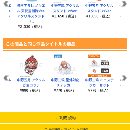
 ミリエ
描き下ろし ノキエ
中野三玖 アクリル
中野五月 アクリル
中野一
隊Ver.
ル 天使空挺隊Ver.
スタンド ∽Ver.
スタンド ∽Ver.
スタン
スタンド
アクリルスタンド
¥1,650（税込）
¥1,650（税込）
¥1,
（..
（税込）
¥2,530（税込）
この商品と同じ作品タイトルの商品
アクリル
中野五月 アクリル
中野三玖 屋外対応
中野三玖 ミニステ
中野三
ッテ
ピョコッテ
ステッカー
ッカーセット
¥3,
税込）
¥990（税込）
¥770（税込）
¥770（税込）
ご利用規約
会員規約・ポイント規約