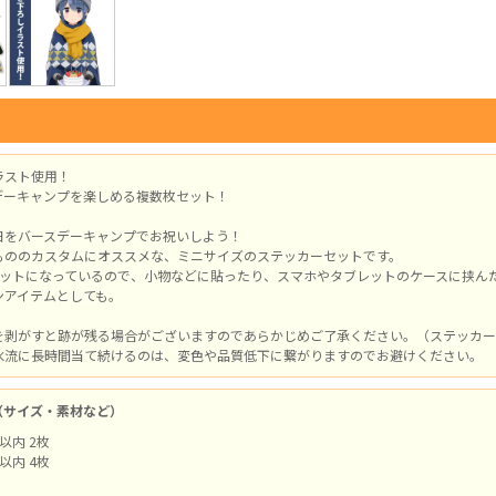
ラスト使用！
デーキャンプを楽しめる複数枚セット！
日をバースデーキャンプでお祝いしよう！
もののカスタムにオススメな、ミニサイズのステッカーセットです。
セットになっているので、小物などに貼ったり、スマホやタブレットのケースに挟ん
ンアイテムとしても。
を剥がすと跡が残る場合がございますのであらかじめご了承ください。（ステッカー
水流に長時間当て続けるのは、変色や品質低下に繋がりますのでお避けください。
（サイズ・素材など）
以内 2枚
以内 4枚