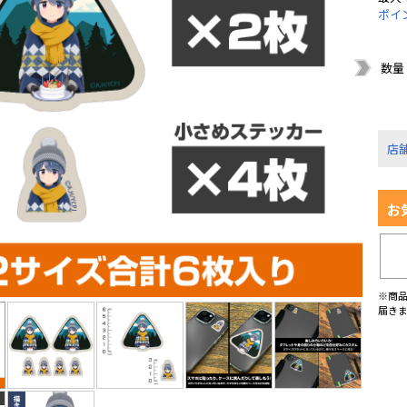
ポイ
数量
店
お
※商
届き