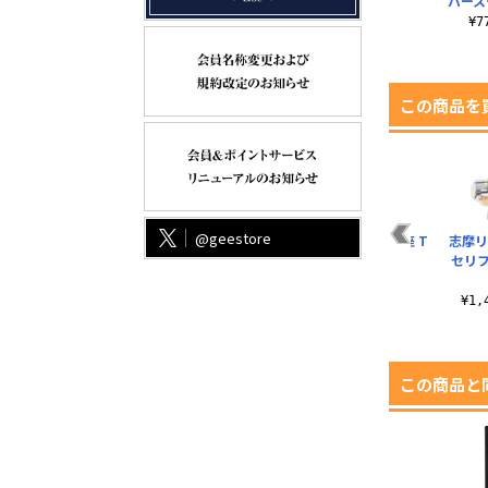
ト
バース
¥770（税込）
¥
この商品を
@geestore
ン
★限定★『ゆるキャ
ちくわ・犬がいます
リンの焚き火講座 T
志摩リ
ー
ン△ SEASON３』 志
ミニステッカーセッ
シャツ Ver2.0
セリ
.
摩リン おでかけ..
ト
¥3,300（税込）
¥5,000（税込）
¥770（税込）
¥1
この商品と