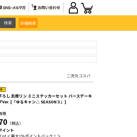
詳細
検索
二次元コスパ
下ろし 志摩リン ミニステッカーセット バースデーキ
Ver. [『ゆるキャン△ SEASON３』]
価格
70
（税込）
ポイント
7 pt ＜最大1％ポイントバック！＞