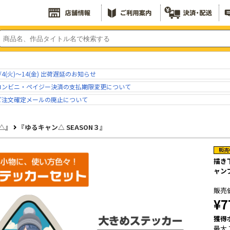
/4(火)～14(金) 出荷遅延のお知らせ
コンビニ・ペイジー決済の支払期限変更について
ご注文確定メールの廃止について
△』
『ゆるキャン△ SEASON３』
描き
ャンプ
販売
¥7
獲得
最大 