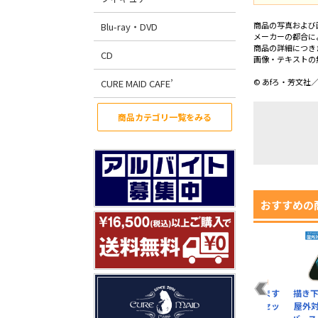
商品の写真および
Blu-ray・DVD
メーカーの都合に
商品の詳細につき
CD
画像・テキストの
© あfろ・芳文社
CURE MAID CAFE’
商品カテゴリ一覧をみる
おすすめの
ちくわ・犬がいます
描き下
ミニステッカーセッ
屋外