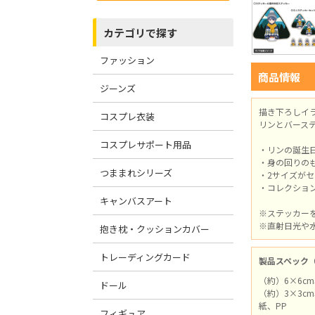
カテゴリで探す
ファッション
商品情報
ジーンズ
描き下ろしイ
コスプレ衣装
リンとバース
コスプレサポート用品
・リンの誕生
・身の回りの
つままれシリーズ
・2サイズが
・コレクショ
キャンバスアート
※ステッカー
※直射日光や
抱き枕・クッションカバー
トレーディングカード
製品スペック
（約）6×6cm
ドール
（約）3×3cm
紙、PP
フィギュア