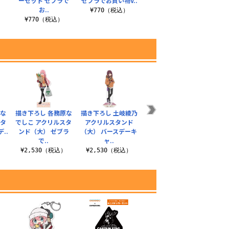
ーセット ゼブラで
ゼブラでお買い物V..
お..
¥770（税込）
¥770（税込）
原な
描き下ろし 各務原な
描き下ろし 土岐綾乃
描き下ろし 斉藤恵那
描き下
スタ
でしこ アクリルスタ
アクリルスタンド
アクリルスタンド
い 
..
ンド（大） ゼブラ
（大） バースデーキ
（大） バースデーキ
（大）
で..
ャ..
ャ..
）
¥2
¥2,530（税込）
¥2,530（税込）
¥2,530（税込）