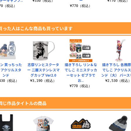
デーキャンプ..
ー
¥330（税込）
¥770（税込）
770（税込）
¥770（税込）
買った人はこんな商品も買っています
ン 買っちった
志摩リンとスクータ
描き下ろし リン＆な
描き下ろし 各務
フアクリルスタ
ー 二層ステンレスマ
でしこ ミニステッカ
でしこ アクリル
ンド
グカップ Ver2.0
ーセット ゼブラで
ンド（大） バースデ
お..
,430（税込）
¥3,190（税込）
¥2,530（税込
¥770（税込）
同じ作品タイトルの商品