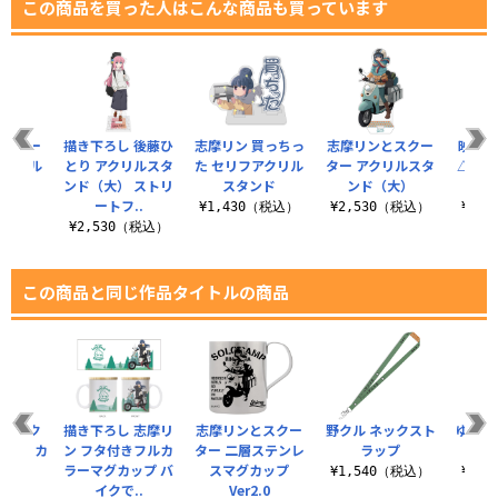
この商品を買った人はこんな商品も買っています
とスクー
描き下ろし 後藤ひ
志摩リン 買っちっ
志摩リンとスクー
映画『
リルマル
とり アクリルスタ
た セリフアクリル
ター アクリルスタ
△』 
ルダー
ンド（大） ストリ
スタンド
ンド（大）
ン
ートフ..
税込）
¥1,430（税込）
¥2,530（税込）
¥2,
¥2,530（税込）
この商品と同じ作品タイトルの商品
とバイク
描き下ろし 志摩リ
志摩リンとスクー
野クル ネックスト
ゆるキ
（ナスカ
ン フタ付きフルカ
ター 二層ステンレ
ラップ
ジ
き）
ラーマグカップ バ
スマグカップ
¥1,540（税込）
¥1,
イクで..
Ver2.0
（税込）