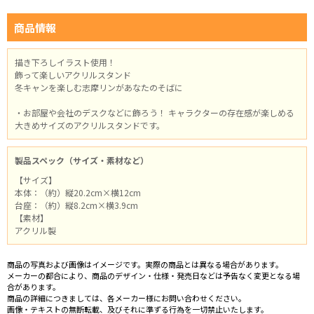
商品情報
描き下ろしイラスト使用！
飾って楽しいアクリルスタンド
冬キャンを楽しむ志摩リンがあなたのそばに
・お部屋や会社のデスクなどに飾ろう！ キャラクターの存在感が楽しめる
大きめサイズのアクリルスタンドです。
製品スペック（サイズ・素材など）
【サイズ】
本体：（約）縦20.2cm×横12cm
台座：（約）縦8.2cm×横3.9cm
【素材】
アクリル製
商品の写真および画像はイメージです。実際の商品とは異なる場合があります。
メーカーの都合により、商品のデザイン・仕様・発売日などは予告なく変更となる場
合があります。
商品の詳細につきましては、各メーカー様にお問い合わせください。
画像・テキストの無断転載、及びそれに準ずる行為を一切禁止いたします。