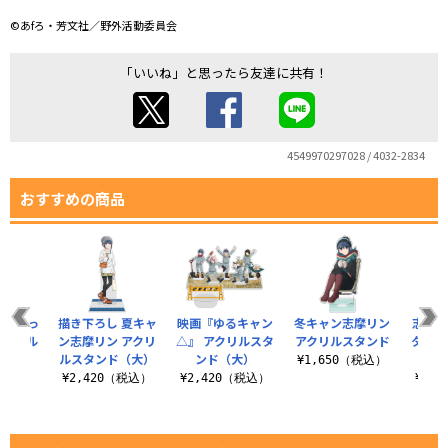
©あfろ・芳文社／野外活動委員会
「いいね」と思ったら友達に共有！
4549970297028 / 4032-2834
おすすめの商品
買っちっ
描き下ろし 夏キャ
映画『ゆるキャン
冬キャン志摩リン
志摩
アクリル
ン志摩リン アクリ
△』 アクリルスタ
アクリルスタンド
ター 
ンド
ルスタンド（大）
ンド（大）
ン
¥1,650（税込）
（税込）
¥2,420（税込）
¥2,420（税込）
¥2,