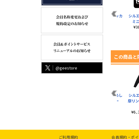
タ
志摩リンと本栖湖 メ
ゆるキャン△ガール
野クル ミニステッカ
シル
ド
タルキーホルダー
ミニステッカー
ー
ミ
¥1,430（税込）
¥385（税込）
¥385（税込）
¥
この商品と
@geestore
イ
ゆるキャン△ ミニス
『ゆるキャン△』×
志摩リン 描き下ろし
シル
テッカー
キャプテンスタッグ
B2タペストリー
摩リン
ミニショルダーポー
¥385（税込）
¥3,190（税込）
チ
¥6
¥4,180（税込）
ご利用規約
会員規約・ポイ