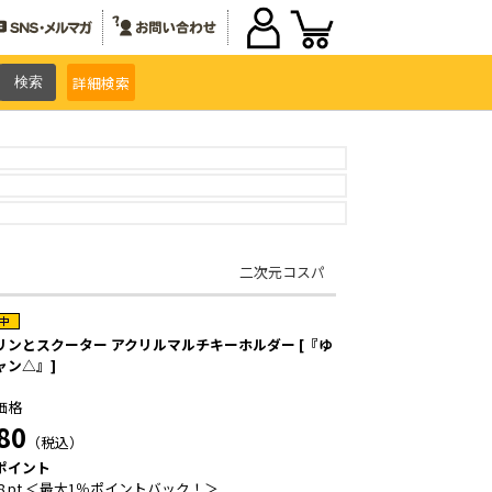
詳細
検索
二次元コスパ
リンとスクーター アクリルマルチキーホルダー [『ゆ
ャン△』]
価格
80
（税込）
ポイント
8 pt ＜最大1％ポイントバック！＞