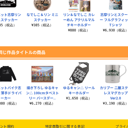
エット志摩リン
なでしこ＆リン ミニ
リン＆なでしこ カレ
志摩リンとスクー
ニステッカー
ステッカー
ーめん アクリルマル
ー フルグラフィ
チキーホルダー
Tシャツ
385（税込）
¥385（税込）
¥880（税込）
¥6,930（税込
同じ作品タイトルの商品
エットバイク志
描き下ろし ゆるキャ
ゆるキャン△ リール
カリブー 二層ス
 薄手ドライパ
ン△ 100cmタペスト
キーホルダー
レスマグカップ
ーカー
リー バースデー..
Ver2.0
¥1,650（税込）
,380（税込）
¥6,270（税込）
¥3,190（税込
ント規約
特定商取引に関する表記
プライ