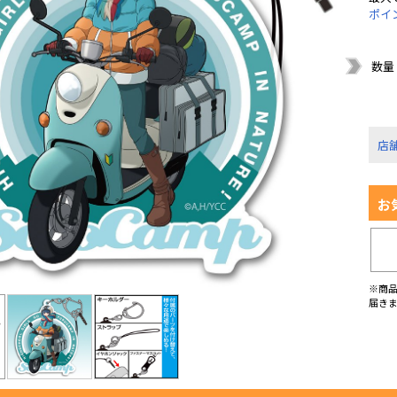
ポイ
数量
店
お
※商
届き