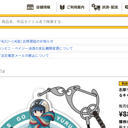
/4(火)～14(金) 出荷遅延のお知らせ
コンビニ・ペイジー決済の支払期限変更について
ご注文確定メールの廃止について
△』
志摩
るキ
販売
¥8
獲得
最大 