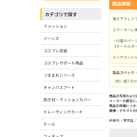
商品情報
カテゴリで探す
描き下ろしイ
ファッション
スクーターに
ジーンズ
・付属のパー
【キーホルダ
コスプレ衣装
※イヤホンジ
コスプレサポート用品
製品スペック
つままれシリーズ
（約）縦7.9c
キャンバスアート
商品の写真および
抱き枕・クッションカバー
メーカーの都合に
商品の詳細につき
画像・テキストの
トレーディングカード
©あfろ・芳文社
ドール
フィギュア