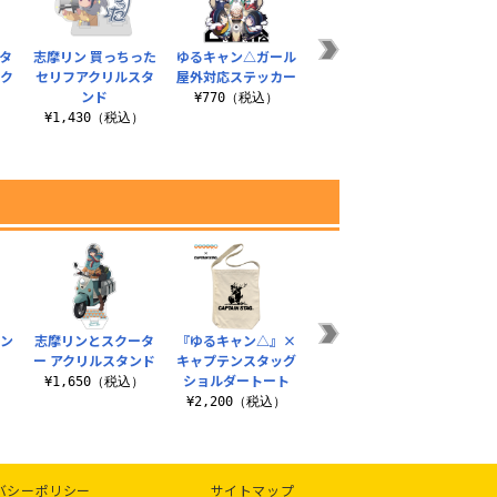
タ
志摩リン 買っちった
ゆるキャン△ガール
野クル 屋外対応ステ
志摩リ
ック
セリフアクリルスタ
屋外対応ステッカー
ッカー
ンド
¥770（税込）
¥770（税込）
¥
）
¥1,430（税込）
テン
志摩リンとスクータ
『ゆるキャン△』×
描き下ろし 志摩リン
志摩リ
ー アクリルスタンド
キャプテンスタッグ
スクエア缶バッジ バ
ショルダートート
イクでひといきVe..
¥1,650（税込）
¥3
）
¥2,200（税込）
¥660（税込）
バシーポリシー
サイトマップ