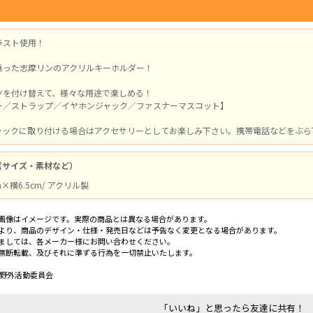
ラスト使用！
乗った志摩リンのアクリルキーホルダー！
ツを付け替えて、様々な用途で楽しめる！
ー／ストラップ／イヤホンジャック／ファスナーマスコット】
ャックに取り付ける場合はアクセサリーとしてお楽しみ下さい。携帯電話などをぶら
（サイズ・素材など）
m×横6.5cm/ アクリル製
画像はイメージです。実際の商品とは異なる場合があります。
より、商品のデザイン・仕様・発売日などは予告なく変更となる場合があります。
ましては、各メーカー様にお問い合わせください。
無断転載、及びそれに準ずる行為を一切禁止いたします。
／野外活動委員会
「いいね」と思ったら友達に共有！