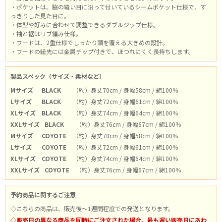
・ポケットは、脇の縫い目に沿って付いているシームポケット仕様で、す
っきりした見た目に。
・体型や好みに合わせて調整できるダブルジップ仕様。
・袖と裾はリブ編み仕様。
・フードは、2重仕様でしっかり頭を覆える大きめの設計。
・フードの紐先には金属チップ付きで、ほつれにくく長持ちします。
製品スペック（サイズ・素材など）
Mサイズ
BLACK
（約）身丈70cm / 身幅58cm / 綿100％
Lサイズ
BLACK
（約）身丈72cm / 身幅61cm / 綿100％
XLサイズ
BLACK
（約）身丈74cm / 身幅64cm / 綿100％
XXLサイズ
BLACK
（約）身丈76cm / 身幅67cm / 綿100％
Mサイズ
COYOTE
（約）身丈70cm / 身幅58cm / 綿100％
Lサイズ
COYOTE
（約）身丈72cm / 身幅61cm / 綿100％
XLサイズ
COYOTE
（約）身丈74cm / 身幅64cm / 綿100％
XXLサイズ
COYOTE
（約）身丈76cm / 身幅67cm / 綿100％
予約商品に関するご注意
◇こちらの商品は、販売後～1週間程度での発送となります。
◇販売日の異なる商品を同時にご注文された場合、最も遅い販売日にあわ