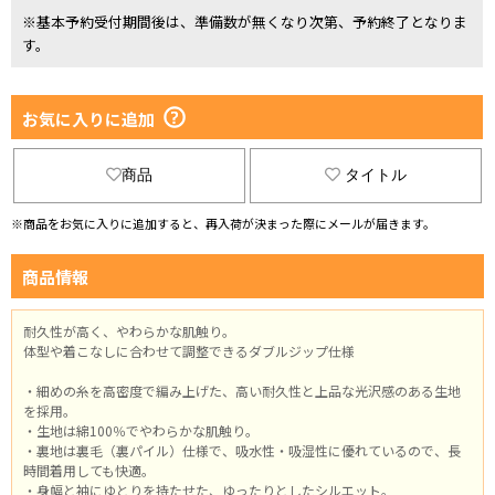
※基本予約受付期間後は、準備数が無くなり次第、予約終了となりま
す。
お気に入りに追加
商品
タイトル
※商品をお気に入りに追加すると、再入荷が決まった際にメールが届きます。
商品情報
耐久性が高く、やわらかな肌触り。
体型や着こなしに合わせて調整できるダブルジップ仕様
・細めの糸を高密度で編み上げた、高い耐久性と上品な光沢感のある生地
を採用。
・生地は綿100％でやわらかな肌触り。
・裏地は裏毛（裏パイル）仕様で、吸水性・吸湿性に優れているので、長
時間着用しても快適。
・身幅と袖にゆとりを持たせた、ゆったりとしたシルエット。