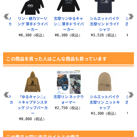
乃ツーリ
リン・綾乃ツーリ
志摩リンゆるキャ
シルエットバイク
シルエ
プパーカ
ング 薄手ドライパ
ン△ 薄手ドライパ
志摩リン ドライT
志摩リ
ーカー
ーカー
シャツ
イ
（税込）
¥6,380（税込）
¥6,380（税込）
¥3,520（税込）
¥6,
この商品を買った人はこんな商品も買っています
とバイク
『ゆるキャン△』
志摩リン ネックウ
シルエットバイク
シルエ
（ナスカ
×キャプテンスタ
ォーマー
志摩リン ニットキ
志摩リ
き）
ッグ ジップパーカ
ャップ
¥2,750（税込）
ー
（税込）
¥3,300（税込）
¥9,
¥8,800（税込）
この商品と同じ作品タイトルの商品