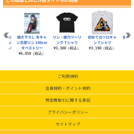
 志摩リ
描き下ろし 冬キャ
リン・綾乃ツーリ
初めてのソロキャ
各務原
ア缶バッ
ン志摩リン 100cm
ング Tシャツ
ン Tシャツ
でひとい
タペストリー
¥3,300（税込）
¥3,190（税込）
¥9
.
¥6,050（税込）
税込）
ご利用規約
会員規約・ポイント規約
特定商取引に関する表記
プライバシーポリシー
サイトマップ