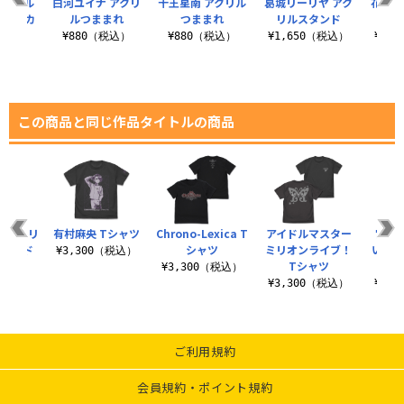
アクリル
白河ユイナ アクリ
十王星南 アクリル
葛城リーリヤ アク
花海咲
残響のカ
ルつままれ
つままれ
リルスタンド
ス
Ver.
¥880（税込）
¥880（税込）
¥1,650（税込）
¥1,
税込）
この商品と同じ作品タイトルの商品
】アクリ
有村麻央 Tシャツ
Chrono-Lexica T
アイドルマスター
宮尾
スタンド
シャツ
ミリオンライブ！
い？エ
¥3,300（税込）
Tシャツ
（税込）
¥3,300（税込）
¥3,300（税込）
¥3,
ご利用規約
会員規約・ポイント規約