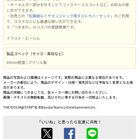
・キーホルダー部分を外すことでファスナーマスコットなど、お好みの使
い方ができます。
・別売りの
「松葉紐＆イヤホンジャック用ダストカバーセット」
のご利用
で、スマホなどにも最適な使い方ができます。
※「つままれ」はコスパの登録商標です。
イラスト：むーらん
製品スペック（サイズ・素材など）
60mm程度 / アクリル製
商品の写真および画像はイメージです。実際の商品とは異なる場合があります。
メーカーの都合により、商品のデザイン・仕様・発売日などは予告なく変更となる場
合があります。
商品の詳細につきましては、各メーカー様にお問い合わせください。
画像・テキストの無断転載、及びそれに準ずる行為を一切禁止いたします。
THE IDOLM@STER™& ©Bandai Namco Entertainment Inc.
「いいね」と思ったら友達に共有！