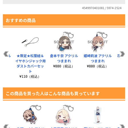
4549970401081 / 5974-2524
おすすめの商品
アクリル
★限定★松葉紐＆
倉本千奈 アクリル
姫崎莉波 アクリル
花海咲
まれ
イヤホンジャック用
つままれ
つままれ
つ
ダストカバーセッ
税込）
¥880（税込）
¥880（税込）
¥8
ト
¥110（税込）
この商品を買った人はこんな商品も買っています