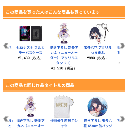
この商品を買った人はこんな商品も買っています
B2タペ
七草ナズナ フルカ
描き下ろし 新条ア
宝多六花 アクリル
描き下
リー
ラーパスケース
カネ（ニューオー
つままれ
花 ア
ダー） アクリルス
ド
（税込）
¥1,430（税込）
¥880（税込）
タンド（..
¥2,
¥2,530（税込）
この商品と同じ作品タイトルの商品
RIDMAN』
描き下ろし 新条ア
怪獣優生思想 Tシ
描き下ろし 宝多六
宝多六
“ずっと
カネ（ニューオー
ャツ
花 65mm缶バッジ
マホ