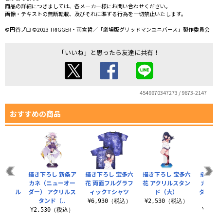
商品の詳細につきましては、各メーカー様にお問い合わせください。
画像・テキストの無断転載、及びそれに準ずる行為を一切禁止いたします。
©円谷プロ ©2023 TRIGGER・雨宮哲／「劇場版グリッドマンユニバース」製作委員会
「いいね」と思ったら友達に共有！
4549970347273 / 9673-2147
おすすめの商品
ドマン
描き下ろし 新条ア
描き下ろし 宝多六
描き下ろし 宝多六
描き下
erse
カネ（ニューオー
花 両面フルグラフ
花 アクリルスタン
カネ
） アクリル
ダー） アクリルス
ィックTシャツ
ド（大）
ダー）
タンド（..
¥6,930（税込）
¥2,530（税込）
税込）
¥2,530（税込）
¥3,