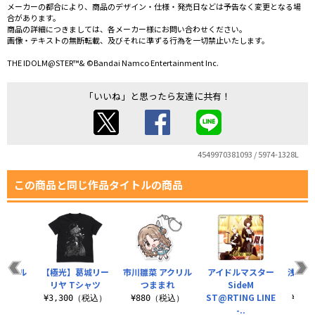
メーカーの都合により、商品のデザイン・仕様・発売日などは予告なく変更となる場
合があります。
商品の詳細につきましては、各メーカー様にお問い合わせください。
画像・テキストの無断転載、及びそれに準ずる行為を一切禁止いたします。
THE IDOLM@STER™& ©Bandai Namco Entertainment Inc.
「いいね」と思ったら友達に共有！
4549970381093 / 5974-1328L
この商品と同じ作品タイトルの商品
アクリル
【極光】葛城リー
市川雛菜 アクリル
アイドルマスター
浅倉 
ンド
リヤ Tシャツ
つままれ
SideM
Tシャ
ST@RTING LINE
（税込）
¥3,300（税込）
¥880（税込）
¥3,
-..