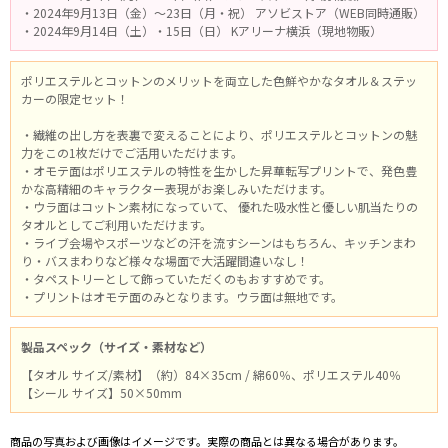
・2024年9月13日（金）～23日（月・祝） アソビストア（WEB同時通販）
・2024年9月14日（土）・15日（日） Kアリーナ横浜（現地物販）
ポリエステルとコットンのメリットを両立した色鮮やかなタオル＆ステッ
カーの限定セット！
・繊維の出し方を表裏で変えることにより、ポリエステルとコットンの魅
力をこの1枚だけでご活用いただけます。
・オモテ面はポリエステルの特性を生かした昇華転写プリントで、発色豊
かな高精細のキャラクター表現がお楽しみいただけます。
・ウラ面はコットン素材になっていて、 優れた吸水性と優しい肌当たりの
タオルとしてご利用いただけます。
・ライブ会場やスポーツなどの汗を流すシーンはもちろん、キッチンまわ
り・バスまわりなど様々な場面で大活躍間違いなし！
・タペストリーとして飾っていただくのもおすすめです。
・プリントはオモテ面のみとなります。ウラ面は無地です。
製品スペック（サイズ・素材など）
【タオル サイズ/素材】（約）84×35cm / 綿60％、ポリエステル40％
【シール サイズ】50×50mm
商品の写真および画像はイメージです。実際の商品とは異なる場合があります。