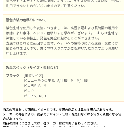
※ヘッド・ボディ・衣装の種類によっては、サイズが適応しない等、一部ご
利用できないものがございますのでご注意ください。
濃色衣装の色移りについて
濃色生地を使用した衣装につきましては、高温多湿および長時間の着用や
摩擦により素体、ヘッドに色移りする恐れがございます。これらは生地を
染色している特性上、発生を完全に避けることができません。
当店ではこれらに起因する素体、ヘッドへの色移りによる返品・交換には
応じられませんので、誠に恐れ入りますがご理解いただきますようお願い
申し上げます。
製品スペック（サイズ・素材など）
ブラック
[推奨サイズ]
ピコニーモ女の子 S、S/LL胸、M、M/LL胸
ピコ男性 S、M
ピコ P
ピコR S、M、G
商品の写真および画像はイメージです。実際の商品とは異なる場合があります。
メーカーの都合により、商品のデザイン・仕様・発売日などは予告なく変更となる場
合があります。
商品の詳細につきましては、各メーカー様にお問い合わせください。