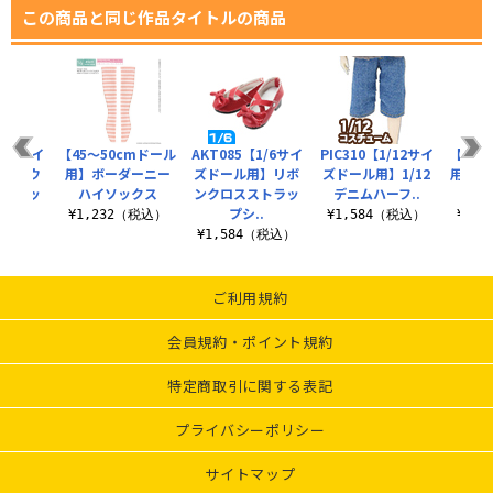
この商品と同じ作品タイトルの商品
1/6サイ
【45～50cmドール
AKT085【1/6サイ
PIC310【1/12サイ
【1/
用】ラウ
用】ボーダーニー
ズドール用】リボ
ズドール用】1/12
用】1
ストラッ
ハイソックス
ンクロスストラッ
デニムハーフ..
ョー
.
プシ..
¥1,232（税込）
¥1,584（税込）
¥2,
（税込）
¥1,584（税込）
ご利用規約
会員規約・ポイント規約
特定商取引に関する表記
プライバシーポリシー
サイトマップ