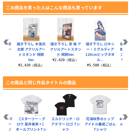
この商品を買った人はこんな商品も買っています
 赤葦京
描き下ろし 木兎光
描き下ろし 宮 侑 ア
描き下ろし ロキシ
描き下
ストリー
太郎 アクリルアー
クリルアートスタン
ー・ミグルディア
朗 ア
r.
トスタンド 飛翔
ド 飛翔Ver.
120cmビッグタオ
スタンド
Ver.
ル ..
（税込）
¥2,420（税込）
¥2,
¥2,420（税込）
¥5,500（税込）
この商品と同じ作品タイトルの商品
イドルマ
【スターリー・グ
エルドリッチ・ロ
花海咲季のトップ
★限定★
ャイニー
ロウ 星井美希＋】
アテラー ロゴ Tシ
アイドル養成ごはん
myse
 アクリ
オールプリントTシ
ャツ
Tシャツ
早 