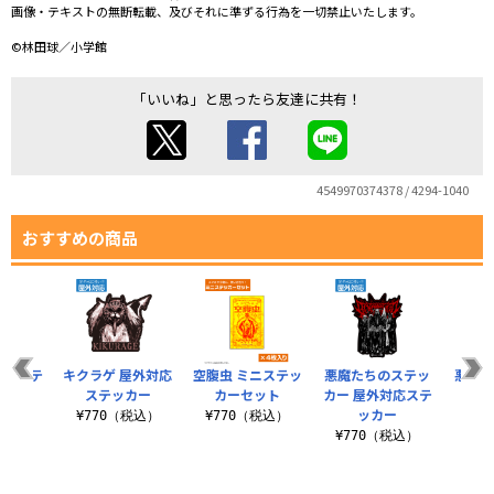
画像・テキストの無断転載、及びそれに準ずる行為を一切禁止いたします。
©林田球／小学館
「いいね」と思ったら友達に共有！
4549970374378 / 4294-1040
おすすめの商品
ミニステ
キクラゲ 屋外対応
空腹虫 ミニステッ
悪魔たちのステッ
悪魔た
セット
ステッカー
カーセット
カー 屋外対応ステ
ッカー
税込）
¥770（税込）
¥770（税込）
¥5
¥770（税込）