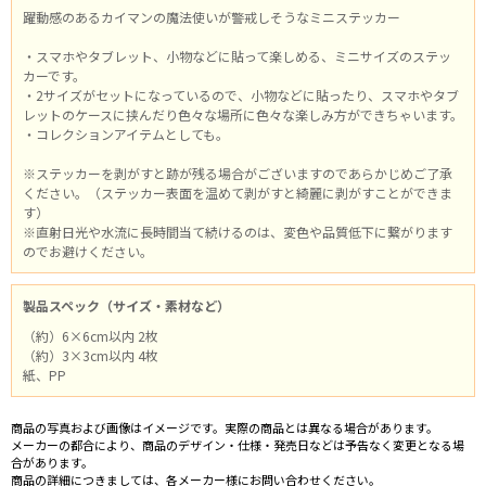
躍動感のあるカイマンの魔法使いが警戒しそうなミニステッカー
・スマホやタブレット、小物などに貼って楽しめる、ミニサイズのステッ
カーです。
・2サイズがセットになっているので、小物などに貼ったり、スマホやタブ
レットのケースに挟んだり色々な場所に色々な楽しみ方ができちゃいます。
・コレクションアイテムとしても。
※ステッカーを剥がすと跡が残る場合がございますのであらかじめご了承
ください。（ステッカー表面を温めて剥がすと綺麗に剥がすことができま
す）
※直射日光や水流に長時間当て続けるのは、変色や品質低下に繋がります
のでお避けください。
製品スペック（サイズ・素材など）
（約）6×6cm以内 2枚
（約）3×3cm以内 4枚
紙、PP
商品の写真および画像はイメージです。実際の商品とは異なる場合があります。
メーカーの都合により、商品のデザイン・仕様・発売日などは予告なく変更となる場
合があります。
商品の詳細につきましては、各メーカー様にお問い合わせください。