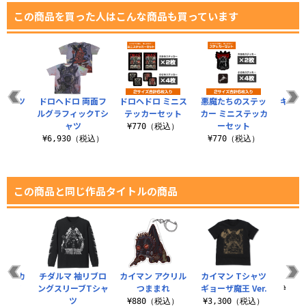
この商品を買った人はこんな商品も買っています
Tシャツ
ドロヘドロ 両面フ
ドロヘドロ ミニス
悪魔たちのステッ
キクラ
ルグラフィックTシ
テッカーセット
カー ミニステッカ
ッカ
（税込）
ャツ
ーセット
¥770（税込）
¥7
¥6,930（税込）
¥770（税込）
この商品と同じ作品タイトルの商品
大好きカ
チダルマ 袖リブロ
カイマン アクリル
カイマン Tシャツ
カー
シャツ
ングスリーブTシャ
つままれ
ギョーザ魔王 Ver.
¥3,
ツ
（税込）
¥880（税込）
¥3,300（税込）