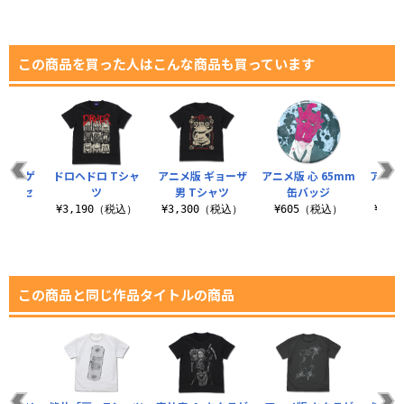
この商品を買った人はこんな商品も買っています
キクラゲ
ドロヘドロ Tシャ
アニメ版 ギョーザ
アニメ版 心 65mm
アニメ
ッカーセ
ツ
男 Tシャツ
缶バッジ
ト
¥3,190（税込）
¥3,300（税込）
¥605（税込）
¥3,
税込）
この商品と同じ作品タイトルの商品