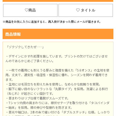
商品
タイトル
※商品をお気に入りに追加すると、再入荷が決まった際にメールが届きます。
商品情報
「ゾクゾクしてきたぜ……」
・デザインにかすれ処理を施しています。プリントの欠けではございませ
んのであらかじめご了承ください。
・一枚での着用にも耐えうる厚みと強度を備えた「5.6オンス」の生地を使
用。丈夫で、通気性・吸湿性・保湿性に優れ、シーズンを問わず着用でき
ます。
・生地には毛羽立ちを抑えた糸を使用し、なめらかな肌触りを実現。
・脇下に縫い目のないフラットな「丸胴タイプ」を採用。洗濯による斜行
（ねじれ）が起きにくい設計です。
・首まわりはリブ仕様で着脱がスムーズです。
・Tシャツ内側の肩まわりには、襟伏せテープを取り付ける「タコバインダ
ー始末」を採用。襟の伸びや型崩れを防ぎます。
・首元や袖口は、2本の糸で縫い付ける「ダブルステッチ」仕様。しっかり