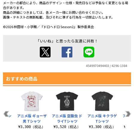
メーカーの都合により、商品のデザイン・仕様・発売日などは予告なく変更となる場
合があります。
商品の詳細につきましては、各メーカー様にお問い合わせください。
画像・テキストの無断転載、及びそれに準ずる行為を一切禁止いたします。
©2026 林田球・小学館／『ドロヘドロ Season2』 製作委員会
「いいね」と思ったら友達に共有！
4549970494403 / 4296-1384
おすすめの商品
カイマン
アニメ版 ギョーザ
アニメ版 空腹虫 ド
アニメ版 キクラゲ
アニメ
ャツ
男 Tシャツ
ライTシャツ
Tシャツ
（税込）
¥3,300（税込）
¥3,520（税込）
¥3,300（税込）
¥3,