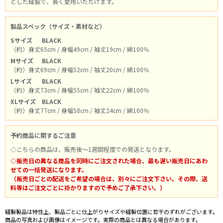
とした縫製で、長く愛用いただけます。
製品スペック（サイズ・素材など）
Sサイズ
BLACK
（約）身丈65cm / 身幅49cm / 袖丈19cm / 綿100％
Mサイズ
BLACK
（約）身丈69cm / 身幅52cm / 袖丈20cm / 綿100％
Lサイズ
BLACK
（約）身丈73cm / 身幅55cm / 袖丈22cm / 綿100％
XLサイズ
BLACK
（約）身丈77cm / 身幅58cm / 袖丈24cm / 綿100％
予約商品に関するご注意
◇こちらの商品は、販売後～1週間程度での発送となります。
◇販売日の異なる商品を同時にご注文された場合、最も遅い販売日にあわ
せての一括発送になります。
（販売日ごとの配送をご希望の場合は、別々にご注文下さい。その際、送
料等はご注文ごとに掛かりますので予めご了承下さい。）
縫製製品は特性上、製品ごとに仕上がりサイズや縫製位置に若干のずれがございます。
商品の写真および画像はイメージです。実際の商品とは異なる場合があります。