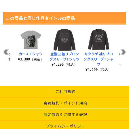
この商品と同じ作品タイトルの商品
大好きカ
カース Tシャツ
空腹虫 袖リブロン
キクラゲ 袖リブロ
アニメ
cmごは
グスリーブTシャツ
ングスリーブTシャ
¥3,300（税込）
ート
ツ
¥4,290（税込）
¥3,
（税込）
¥4,290（税込）
ご利用規約
会員規約・ポイント規約
特定商取引に関する表記
プライバシーポリシー