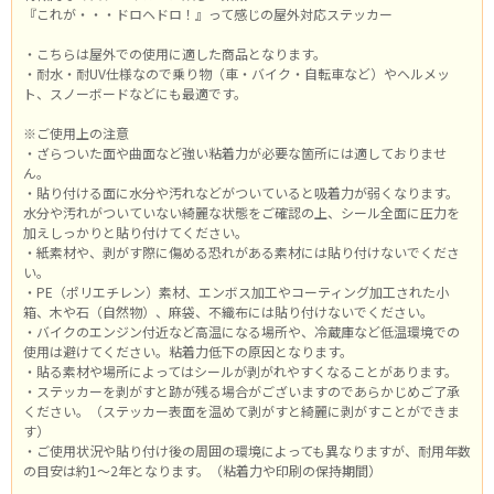
『これが・・・ドロヘドロ！』って感じの屋外対応ステッカー
・こちらは屋外での使用に適した商品となります。
・耐水・耐UV仕様なので乗り物（車・バイク・自転車など）やヘルメッ
ト、スノーボードなどにも最適です。
※ご使用上の注意
・ざらついた面や曲面など強い粘着力が必要な箇所には適しておりませ
ん。
・貼り付ける面に水分や汚れなどがついていると吸着力が弱くなります。
水分や汚れがついていない綺麗な状態をご確認の上、シール全面に圧力を
加えしっかりと貼り付けてください。
・紙素材や、剥がす際に傷める恐れがある素材には貼り付けないでくださ
い。
・PE（ポリエチレン）素材、エンボス加工やコーティング加工された小
箱、木や石（自然物）、麻袋、不織布には貼り付けないでください。
・バイクのエンジン付近など高温になる場所や、冷蔵庫など低温環境での
使用は避けてください。粘着力低下の原因となります。
・貼る素材や場所によってはシールが剥がれやすくなることがあります。
・ステッカーを剥がすと跡が残る場合がございますのであらかじめご了承
ください。（ステッカー表面を温めて剥がすと綺麗に剥がすことができま
す）
・ご使用状況や貼り付け後の周囲の環境によっても異なりますが、耐用年数
の目安は約1～2年となります。（粘着力や印刷の保持期間）