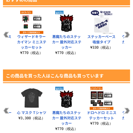
 ミニス
ウィザードキラー
悪魔たちのステッ
ステッカーベース
ウィザ
セット
カイマン ミニステ
カー 屋外対応ステ
吸盤タイプ
カイマ
ッカーセット
ッカー
税込）
¥330（税込）
¥770（税込）
¥770（税込）
¥5
この商品を買った人はこんな商品も買っています
ージトー
心 マスク Tシャツ
悪魔たちのステッ
ドロヘドロ ミニス
ウィザ
カー 屋外対応ステ
テッカーセット
カイマ
¥3,300（税込）
ッカー
ス
（税込）
¥770（税込）
¥770（税込）
¥7