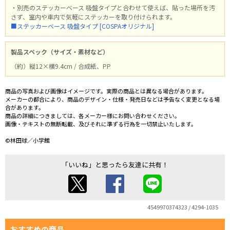
・別売のステッカーベース 吸盤タイプと合わせて使えば、貼った場所を汚
さず、室内や車内で気軽にステッカーを取り付けられます。
■ステッカーベース 吸盤タイプ [COSPAオリジナル]
製品スペック（サイズ・素材など）
（約）縦12×横9.4cm / 合成紙、PP
商品の写真および画像はイメージです。実際の商品とは異なる場合があります。
メーカーの都合により、商品のデザイン・仕様・発売日などは予告なく変更となる場
合があります。
商品の詳細につきましては、各メーカー様にお問い合わせください。
画像・テキストの無断転載、及びそれに準ずる行為を一切禁止いたします。
©林田球／小学館
「いいね」と思ったら友達に共有！
4549970374323 / 4294-1035
おすすめの商品