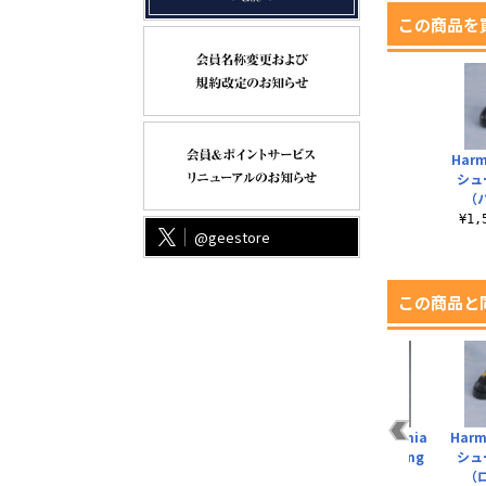
この商品を
Harm
シュ
（
¥1
@geestore
この商品と
m
Harmonia bloom
ハルモニアシリーズ
【再販】Harmonia
Harm
ト
blooming doll（H..
オリジナルウィッグ
bloom blooming
シュ
おだんごヘア
do..
（
¥4,500（税込）