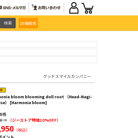
詳細
検索
グッドスマイルカンパニー
onia bloom blooming doll root （Head-Nagi-
ise） [Harmonia bloom]
価格
00
⇒
（ジーストア特価10%OFF）
,950
（税込）
ポイント