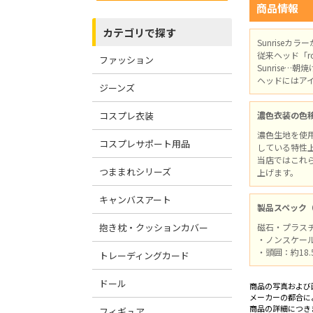
商品情報
カテゴリで探す
Sunriseカラ
従来ヘッド「r
ファッション
Sunrise
ヘッドにはア
ジーンズ
コスプレ衣装
濃色衣装の色
濃色生地を使
コスプレサポート用品
している特性
当店ではこれ
つままれシリーズ
上げます。
キャンバスアート
製品スペック
抱き枕・クッションカバー
磁石・プラス
・ノンスケー
・頭囲：約18.
トレーディングカード
ドール
商品の写真および
メーカーの都合に
商品の詳細につき
フィギュア