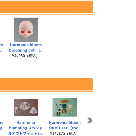
om
Harmonia bloom
..
blooming doll （..
）
¥4,950（税込）
ia
Harmonia
Harmonia bloom
★限定★Harmonia
Harm
ng
humming スペシャ
Outfit set （roo..
bloom Seasonal
Outf
ルアウトフィットシ..
Ou..
¥14,875（税込）
¥1