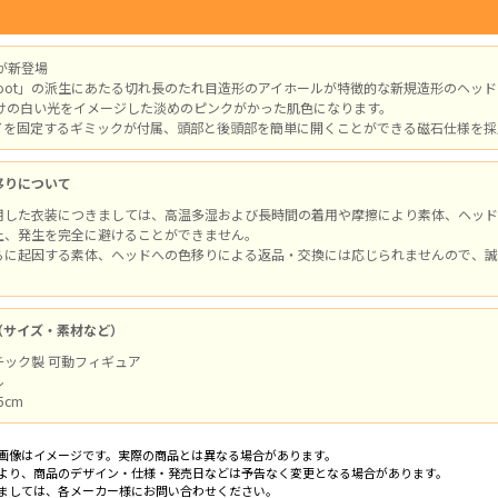
ーが新登場
oot」の派生にあたる切れ長のたれ目造形のアイホールが特徴的な新規造形のヘッド「Na
…朝焼けの白い光をイメージした淡めのピンクがかった肌色になります。
イを固定するギミックが付属、頭部と後頭部を簡単に開くことができる磁石仕様を採
移りについて
用した衣装につきましては、高温多湿および長時間の着用や摩擦により素体、ヘッド
上、発生を完全に避けることができません。
らに起因する素体、ヘッドへの色移りによる返品・交換には応じられませんので、誠
（サイズ・素材など）
チック製 可動フィギュア
ル
5cm
画像はイメージです。実際の商品とは異なる場合があります。
より、商品のデザイン・仕様・発売日などは予告なく変更となる場合があります。
ましては、各メーカー様にお問い合わせください。