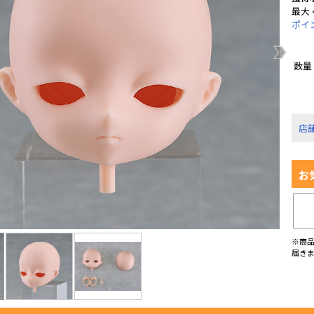
最大 
ポイ
数量
店
お
※商
届き