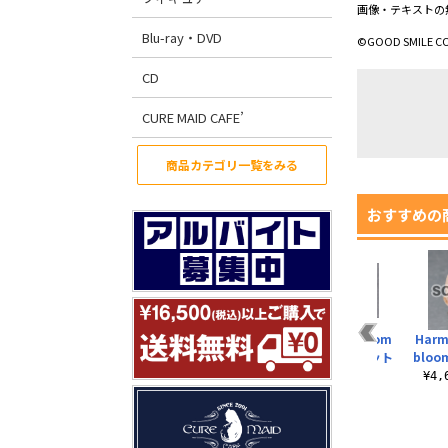
画像・テキストの
Blu-ray・DVD
©GOOD SMILE C
CD
CURE MAID CAFE’
商品カテゴリ一覧をみる
おすすめの
m
Harmonia bloom
Harmonia bloom
Harmonia bloom
Harm
ト
オリジナルグラスア
blooming doll r..
ハンドパーツセット
bloom
イシリーズ ..
（bloo..
¥9,000（税込）
¥4
¥3,600（税込）
¥3,780（税込）