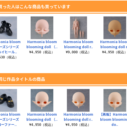
買った人はこんな商品も買っています
onia bloom
Harmonia bloom
Harmonia bloom
Harmonia blo
ーズシリーズ
blooming doll （..
blooming doll r..
blooming doll r
ハイヒール..
¥4,950（税込）
¥9,000（税込）
¥4,950（税込
,530（税込）
同じ作品タイトルの商品
onia bloom
Harmonia bloom
Harmonia bloom
【再販】Harmon
ーズシリーズ
blooming doll （..
blooming doll r..
bloom bloomi
ローファー..
do..
¥4,950（税込）
¥4,950（税込）