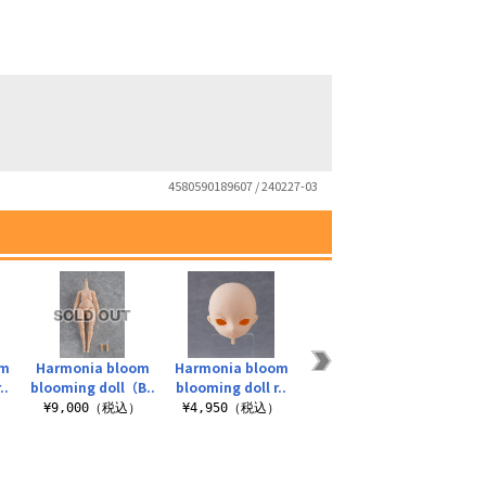
4580590189607 / 240227-03
om
Harmonia bloom
Harmonia bloom
Harmonia bloom
Harm
..
blooming doll（B..
blooming doll r..
blooming doll （..
bloom
）
¥9,000（税込）
¥4,950（税込）
¥4,950（税込）
¥4