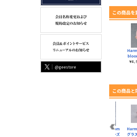
この商品を
Harm
bloom
¥4
@geestore
この商品と
【再販】Harmonia
Harmonia bloom
Harmonia bloom
Harm
シャ
bloom blooming
blooming doll （..
グラスアイシリーズ
グラ