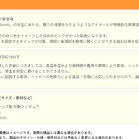
ーが新登場
loom」の派生にあたる、眠りの浅瀬をただようようなアイホールが特徴的な新規造形のヘッ
…朝焼けの白い光をイメージした淡めのピンクがかった肌色になります。
イを固定するギミックが付属、頭部と後頭部を簡単に開くことができる磁石仕様を採
移りについて
用した衣装につきましては、高温多湿および長時間の着用や摩擦により素体、ヘッド
上、発生を完全に避けることができません。
らに起因する素体、ヘッドへの色移りによる返品・交換には応じられませんので、誠
（サイズ・素材など）
チック製 可動フィギュア
ル
5cm
画像はイメージです。実際の商品とは異なる場合があります。
より、商品のデザイン・仕様・発売日などは予告なく変更となる場合があります。