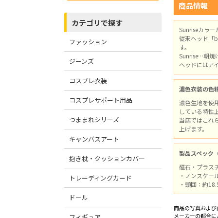
商品情報
カテゴリで探す
Sunriseカラ
従来ヘッド「b
ファッション
す。
Sunrise
ジーンズ
ヘッドにはア
コスプレ衣装
濃色衣装の色
コスプレサポート用品
濃色生地を使
している特性
つままれシリーズ
当店ではこれ
上げます。
キャンバスアート
製品スペック
抱き枕・クッションカバー
磁石・プラス
・ノンスケー
トレーディングカード
・頭囲：約18.
ドール
商品の写真および
メーカーの都合に
フィギュア