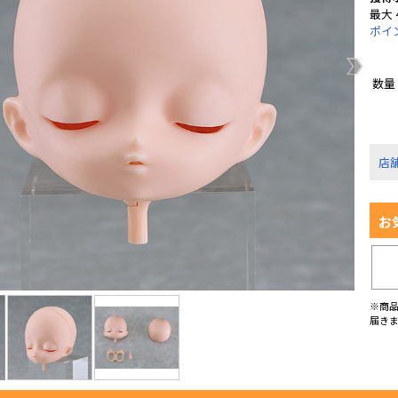
最大 
ポイ
数量
店
お
※商
届き