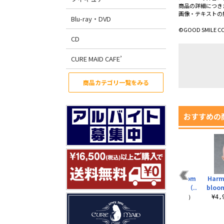
商品の詳細につき
画像・テキストの
Blu-ray・DVD
©GOOD SMILE C
CD
CURE MAID CAFE’
商品カテゴリ一覧をみる
おすすめの
m
Harmonia bloom
Harmonia bloom
Harmonia bloom
Harm
ト
blooming doll （..
blooming doll r..
blooming doll （..
bloom
¥4,675（税込）
¥4,950（税込）
¥15,750（税込）
¥4