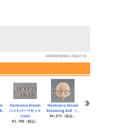
4580590189584 / 240227-01
om
Harmonia bloom
Harmonia bloom
Harmonia bloom
Harm
B..
ハンドパーツセット
blooming doll （..
blooming doll r..
オリ
（root..
イ
）
¥4,675（税込）
¥4,675（税込）
¥3,780（税込）
¥3