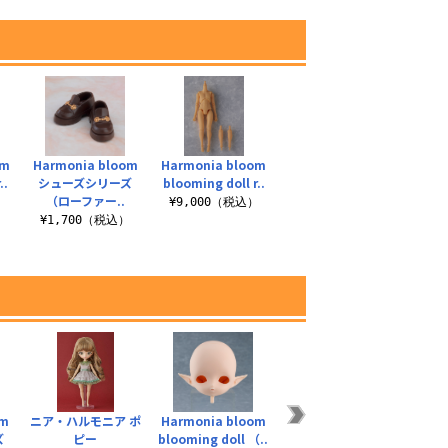
om
Harmonia bloom
Harmonia bloom
..
シューズシリーズ
blooming doll r..
（ローファー..
）
¥9,000（税込）
¥1,700（税込）
om
ニア・ハルモニア ポ
Harmonia bloom
Harmonia bloom
Harm
ズ
ピー
blooming doll （..
アネモネ
グラ