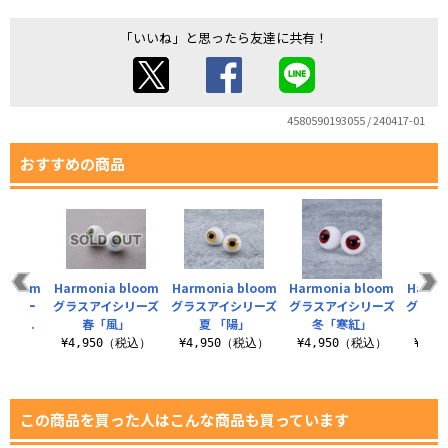
「いいね」と思ったら友達に共有！
4580590193055 / 240417-01
おすすめの商品
 bloom
Harmonia bloom
Harmonia bloom
Harmonia bloom
Harmo
イシリー
グラスアイシリーズ
グラスアイシリーズ
グラスアイシリーズ
グラス
のこ..
春「風」
夏 「陽」
冬「寒紅」
夏 
（税込）
¥4,950（税込）
¥4,950（税込）
¥4,950（税込）
¥4,
この商品を買った人はこんな商品も買っています