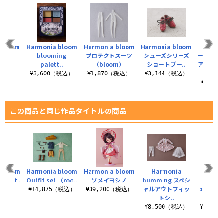
 bloom
Harmonia bloom
Harmonia bloom
Harmonia bloom
【Har
ing
blooming
プロテクトスーツ
シューズシリーズ
ーズド
H..
palett..
（bloom）
ショートブー..
アメイ
（税込）
¥3,600（税込）
¥1,870（税込）
¥3,144（税込）
¥6,
この商品と同じ作品タイトルの商品
 bloom
Harmonia bloom
Harmonia bloom
Harmonia
utfit..
Outfit set （roo..
ソメイヨシノ
humming スペシ
★Ha
ャルアウトフィッ
bloom
0（税込）
¥14,875（税込）
¥39,200（税込）
トシ..
¥8,500（税込）
¥18,