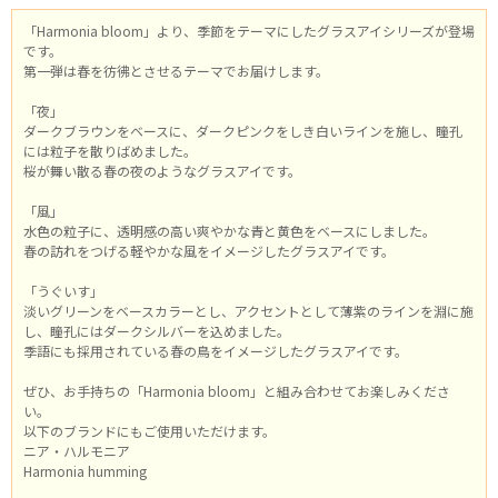
「Harmonia bloom」より、季節をテーマにしたグラスアイシリーズが登場
です。
第一弾は春を彷彿とさせるテーマでお届けします。
「夜」
ダークブラウンをベースに、ダークピンクをしき白いラインを施し、瞳孔
には粒子を散りばめました。
桜が舞い散る春の夜のようなグラスアイです。
「風」
水色の粒子に、透明感の高い爽やかな青と黄色をベースにしました。
春の訪れをつげる軽やかな風をイメージしたグラスアイです。
「うぐいす」
淡いグリーンをベースカラーとし、アクセントとして薄紫のラインを淵に施
し、瞳孔にはダークシルバーを込めました。
季語にも採用されている春の鳥をイメージしたグラスアイです。
ぜひ、お手持ちの「Harmonia bloom」と組み合わせてお楽しみくださ
い。
以下のブランドにもご使用いただけます。
ニア・ハルモニア
Harmonia humming