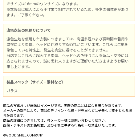
※サイズは16mmのワンサイズになります。
※本製品は職人による手作業で制作されているため、多少の個体差があり
ます。ご了承ください。
濃色衣装の色移りについて
濃色生地を使用した衣装につきましては、高温多湿および長時間の着用や
摩擦により素体、ヘッドに色移りする恐れがございます。これらは生地を
染色している特性上、発生を完全に避けることができません。
当店ではこれらに起因する素体、ヘッドへの色移りによる返品・交換には
応じられませんので、誠に恐れ入りますがご理解いただきますようお願い
申し上げます。
製品スペック（サイズ・素材など）
ガラス
商品の写真および画像はイメージです。実際の商品とは異なる場合があります。
メーカーの都合により、商品のデザイン・仕様・発売日などは予告なく変更となる場
合があります。
商品の詳細につきましては、各メーカー様にお問い合わせください。
画像・テキストの無断転載、及びそれに準ずる行為を一切禁止いたします。
©GOOD SMILE COMPANY