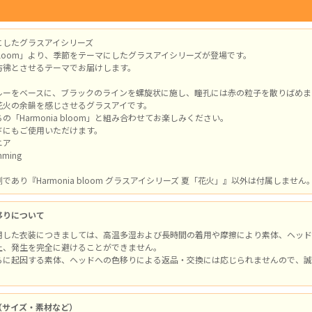
にしたグラスアイシリーズ
ia bloom」より、季節をテーマにしたグラスアイシリーズが登場です。
彷彿とさせるテーマでお届けします。
ルーをベースに、ブラックのラインを螺旋状に施し、瞳孔には赤の粒子を散りばめま
花火の余韻を感じさせるグラスアイです。
の「Harmonia bloom」と組み合わせてお楽しみください。
ドにもご使用いただけます。
ニア
mming
であり『Harmonia bloom グラスアイシリーズ 夏「花火」』以外は付属しません
移りについて
用した衣装につきましては、高温多湿および長時間の着用や摩擦により素体、ヘッド
上、発生を完全に避けることができません。
らに起因する素体、ヘッドへの色移りによる返品・交換には応じられませんので、誠
（サイズ・素材など）