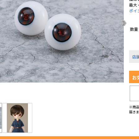
最大 
ポイ
数量
店
お
※商
届き