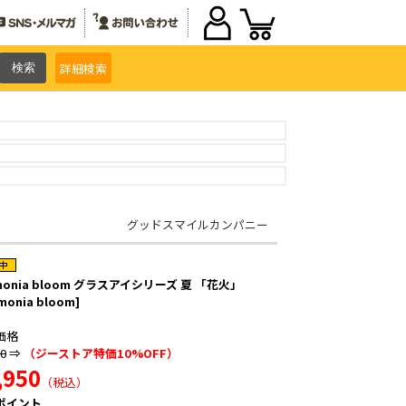
詳細
検索
グッドスマイルカンパニー
monia bloom グラスアイシリーズ 夏 「花火」
monia bloom]
価格
00
⇒
（ジーストア特価10%OFF）
,950
（税込）
ポイント