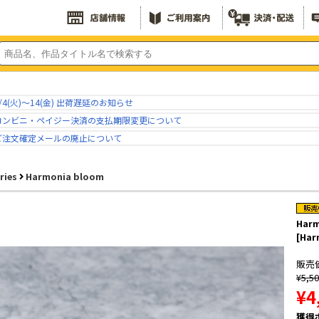
/4(火)～14(金) 出荷遅延のお知らせ
コンビニ・ペイジー決済の支払期限変更について
ご注文確定メールの廃止について
ries
Harmonia bloom
Har
[Har
販売
¥5,5
¥4
獲得