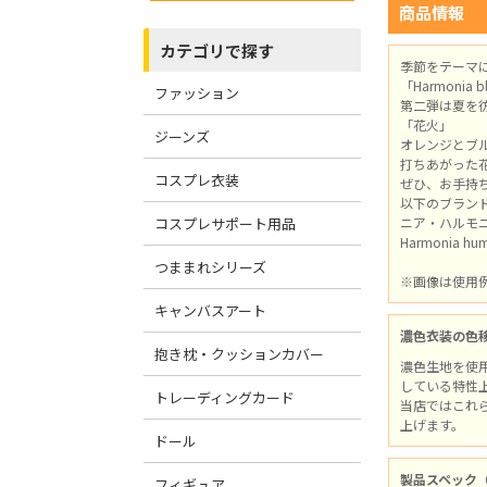
商品情報
カテゴリで探す
季節をテーマ
「Harmon
ファッション
第二弾は夏を
「花火」
ジーンズ
オレンジとブ
打ちあがった
コスプレ衣装
ぜひ、お手持ち
以下のブラン
コスプレサポート用品
ニア・ハルモ
Harmonia hu
つままれシリーズ
※画像は使用例
キャンバスアート
濃色衣装の色
抱き枕・クッションカバー
濃色生地を使
している特性
トレーディングカード
当店ではこれ
上げます。
ドール
製品スペック
フィギュア