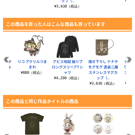
装..
ップ（..
¥2,
（税込）
¥3,630（税込）
この商品を買った人はこんな商品も買っています
 ナナチ
リコ アクリルつま
アビス地図 袖リブ
描き下ろし ナナチ
ナナチ
ラージト
まれ
ロングスリーブTシ
モグモグ 塗装二層
り・探
ト
ャツ
ステンレスマグカ
ステン
¥880（税込）
ップ（..
ップ
（税込）
¥4,290（税込）
¥3,630（税込）
¥3,
この商品と同じ作品タイトルの商品