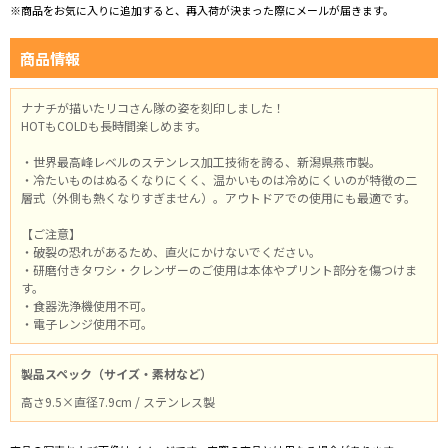
※商品をお気に入りに追加すると、再入荷が決まった際にメールが届きます。
商品情報
ナナチが描いたリコさん隊の姿を刻印しました！
HOTもCOLDも長時間楽しめます。
・世界最高峰レベルのステンレス加工技術を誇る、新潟県燕市製。
・冷たいものはぬるくなりにくく、温かいものは冷めにくいのが特徴の二
層式（外側も熱くなりすぎません）。アウトドアでの使用にも最適です。
【ご注意】
・破裂の恐れがあるため、直火にかけないでください。
・研磨付きタワシ・クレンザーのご使用は本体やプリント部分を傷つけま
す。
・食器洗浄機使用不可。
・電子レンジ使用不可。
製品スペック（サイズ・素材など）
高さ9.5×直径7.9cm / ステンレス製