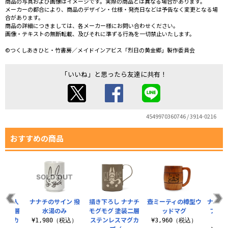
商品の写真および画像はイメージです。実際の商品とは異なる場合があります。
メーカーの都合により、商品のデザイン・仕様・発売日などは予告なく変更となる場
合があります。
商品の詳細につきましては、各メーカー様にお問い合わせください。
画像・テキストの無断転載、及びそれに準ずる行為を一切禁止いたします。
©つくしあきひと・竹書房／メイドインアビス「烈日の黄金郷」製作委員会
「いいね」と思ったら友達に共有！
4549970360746 / 3914-0216
おすすめの商品
サイン入
ナナチのサイン 撥
描き下ろし ナナチ
壺ミーティの樽型ウ
ナナチ
用 二層
水湯のみ
モグモグ 塗装二層
ッドマグ
フタ
スマグカ
ステンレスマグカ
ー
¥1,980（税込）
¥3,960（税込）