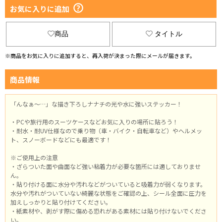
お気に入りに追加
商品
タイトル
※商品をお気に入りに追加すると、再入荷が決まった際にメールが届きます。
商品情報
「んなぁ～…」な描き下ろしナナチの光や水に強いステッカー！
・PCや旅行用のスーツケースなどお気に入りの場所に貼ろう！
・耐水・耐UV仕様なので乗り物（車・バイク・自転車など）やヘルメッ
ト、スノーボードなどにも最適です！
※ご使用上の注意
・ざらついた面や曲面など強い粘着力が必要な箇所には適しておりませ
ん。
・貼り付ける面に水分や汚れなどがついていると吸着力が弱くなります。
水分や汚れがついていない綺麗な状態をご確認の上、シール全面に圧力を
加えしっかりと貼り付けてください。
・紙素材や、剥がす際に傷める恐れがある素材には貼り付けないでくださ
い。