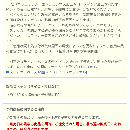
・PE（ポリエチレン）素材、エンボス加工やコーティング加工された小
箱、木や石（自然物）、麻袋、不織布には貼り付けないでください。
・バイクのエンジン付近など高温になる場所や、冷蔵庫など低温環境での
使用は避けてください。粘着力低下の原因となります。
・貼る素材や場所によってはシールが剥がれやすくなることがあります。
・ステッカーを剥がすと跡が残る場合がございますのであらかじめご了承
ください。（ステッカー表面を温めて剥がすと綺麗に剥がすことができま
す）
・ご使用状況や貼り付け後の周囲の環境によっても異なりますが、耐用年数
の目安は約1～2年となります。（粘着力や印刷の保持期間）
・別売のステッカーベース 吸盤タイプと合わせて使えば、貼った場所を汚
さず、室内や車内で気軽にステッカーを取り付けられます。
■ステッカーベース 吸盤タイプ [COSPAオリジナル]
製品スペック（サイズ・素材など）
（約）縦10×横9cm / 合成紙、PP
予約商品に関するご注意
◇こちらの商品は、販売後～1週間程度での発送となります。
◇販売日の異なる商品を同時にご注文された場合、最も遅い販売日にあわ
せての一括発送になります。