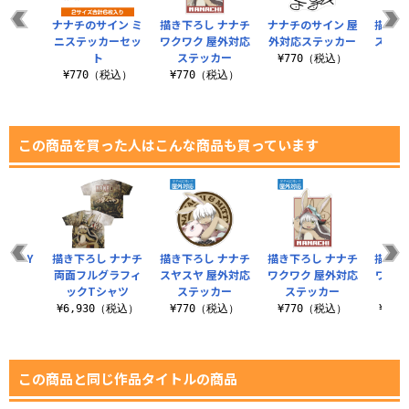
ナナチのサイン ミ
描き下ろし ナナチ
ナナチのサイン 屋
描き下
ニステッカーセッ
ワクワク 屋外対応
外対応ステッカー
スヤス
ト
ステッカー
ス
¥770（税込）
¥770（税込）
¥770（税込）
¥7
この商品を買った人はこんな商品も買っています
BODY
描き下ろし ナナチ
描き下ろし ナナチ
描き下ろし ナナチ
描き下
両面フルグラフィ
スヤスヤ 屋外対応
ワクワク 屋外対応
ワクワ
（税込）
ックTシャツ
ステッカー
ステッカー
スタ
¥6,930（税込）
¥770（税込）
¥770（税込）
¥2,
この商品と同じ作品タイトルの商品