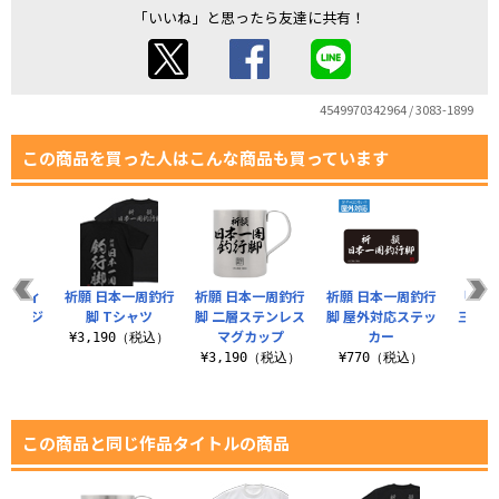
「いいね」と思ったら友達に共有！
4549970342964 / 3083-1899
この商品を買った人はこんな商品も買っています
ッドフィ
祈願 日本一周釣行
祈願 日本一周釣行
祈願 日本一周釣行
「BIG
 ラージ
脚 Tシャツ
脚 二層ステンレス
脚 屋外対応ステッ
三平 
ト
マグカップ
カー
チキ
¥3,190（税込）
（税込）
¥3,190（税込）
¥770（税込）
¥8
この商品と同じ作品タイトルの商品