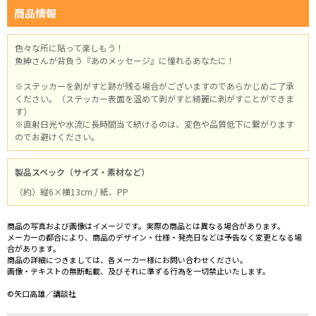
商品情報
色々な所に貼って楽しもう！
魚紳さんが背負う『あのメッセージ』に憧れるあなたに！
※ステッカーを剥がすと跡が残る場合がございますのであらかじめご了承
ください。（ステッカー表面を温めて剥がすと綺麗に剥がすことができま
す）
※直射日光や水流に長時間当て続けるのは、変色や品質低下に繋がります
のでお避けください。
製品スペック（サイズ・素材など）
（約）縦6×横13cm / 紙、PP
商品の写真および画像はイメージです。実際の商品とは異なる場合があります。
メーカーの都合により、商品のデザイン・仕様・発売日などは予告なく変更となる場
合があります。
商品の詳細につきましては、各メーカー様にお問い合わせください。
画像・テキストの無断転載、及びそれに準ずる行為を一切禁止いたします。
©矢口高雄／講談社