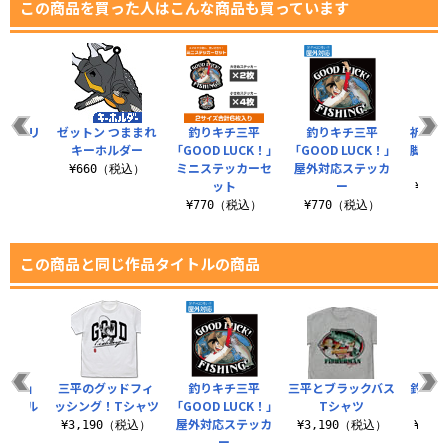
この商品を買った人はこんな商品も買っています
 アクリ
ゼットン つままれ
釣りキチ三平
釣りキチ三平
祈願 
まれ
キーホルダー
「GOOD LUCK！」
「GOOD LUCK！」
脚 二
ミニステッカーセ
屋外対応ステッカ
マ
税込）
¥660（税込）
ット
ー
¥3,
¥770（税込）
¥770（税込）
この商品と同じ作品タイトルの商品
TCH！」
三平のグッドフィ
釣りキチ三平
三平とブラックバス
釣りキ
リルマル
ッシング！Tシャツ
「GOOD LUCK！」
Tシャツ
ンバ
ルダー
屋外対応ステッカ
¥3,190（税込）
¥3,190（税込）
¥4,
ー
税込）