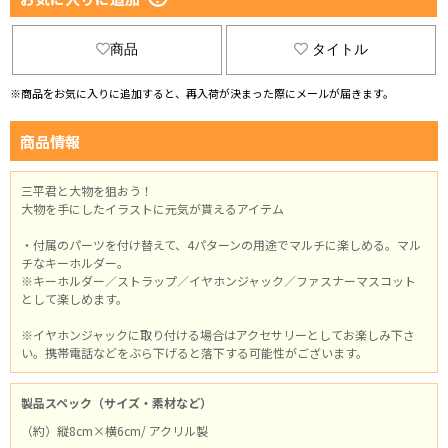
商品
タイトル
※商品をお気に入りに追加すると、再入荷が決まった際にメールが届きます。
商品情報
三平君と大物を狙おう！
大物を手にしたイラストに元気が貰えるアイテム
・付属のパーツを付け替えて、4パターンの用途でマルチに楽しめる。マル
チなキーホルダー。
※キーホルダー／ストラップ／イヤホンジャック／ファスナーマスコット
として楽しめます。
※イヤホンジャックに取り付ける場合はアクセサリーとしてお楽しみ下さ
い。携帯電話などをぶら下げると落下する可能性がございます。
製品スペック（サイズ・素材など）
（約）縦8cm×横6cm/ アクリル製