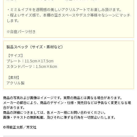
・ミミ＆イブキを透明感の美しいアクリルアートでお楽しみ頂けます。
・程よいサイズ感で、本棚の空きスペースやデスク等様々なシーンにマッチ
します。
※台座パーツ付き
製品スペック（サイズ・素材など）
【サイズ】
プレート：11.5cm×17.5cm
スタンドパーツ：1.5cm×6cm
【素材】
アクリル製
商品の写真および画像はイメージです。実際の商品とは異なる場合があります。
メーカーの都合により、商品のデザイン・仕様・発売日などは予告なく変更となる場
合があります。
商品の詳細につきましては、各メーカー様にお問い合わせください。
画像・テキストの無断転載、及びそれに準ずる行為を一切禁止いたします。
©得能正太郎／芳文社