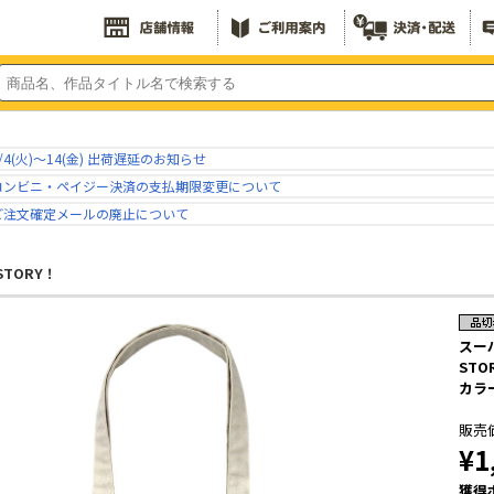
/4(火)～14(金) 出荷遅延のお知らせ
コンビニ・ペイジー決済の支払期限変更について
ご注文確定メールの廃止について
 STORY！
スーパ
STO
カラー
販売
¥1
獲得