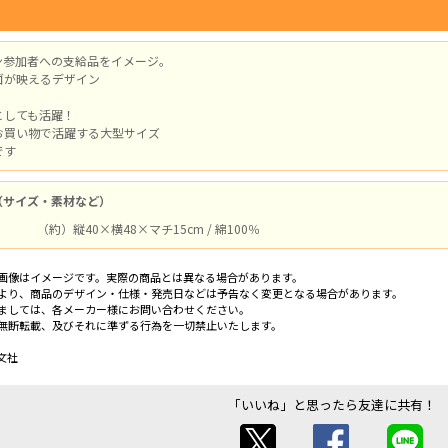
ン参加者への支給品をイメージ。
ゴが映えるデザイン
としても活躍！
お買い物で活躍する大型サイズ
です
（サイズ・素材など）
（約）縦40×横48×マチ15cm / 綿100％
画像はイメージです。実際の商品とは異なる場合があります。
より、商品のデザイン・仕様・発売日などは予告なく変更となる場合があります。
ましては、各メーカー様にお問い合わせください。
無断転載、及びそれに準ずる行為を一切禁止いたします。
文社
「いいね」と思ったら友達に共有！