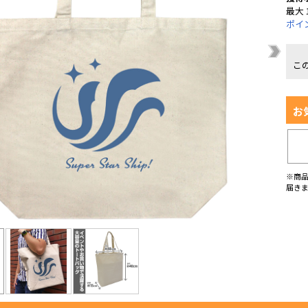
最大 
ポイ
こ
お
※商
届き