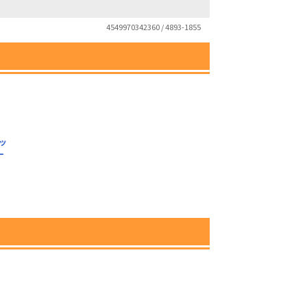
4549970342360 / 4893-1855
ッ
ー
）