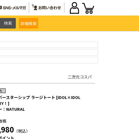
詳細
検索
二次元コスパ
ースターシップ ラージトート [IDOL×IDOL
RY！]
：NATURAL
価格
,980
（税込）
ポイント