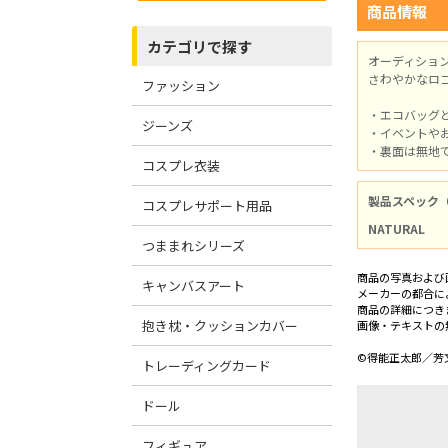
商品情報
カテゴリで探す
オーディショ
さわやかなロ
ファッション
・エコバッグ
ジーンズ
・イベントや
・裏面は無地
コスプレ衣装
製品スペック
コスプレサポート用品
NATURAL
つままれシリーズ
商品の写真および
キャンバスアート
メーカーの都合に
商品の詳細につき
抱き枕・クッションカバー
画像・テキストの
©得能正太郎／芳
トレーディングカード
ドール
フィギュア