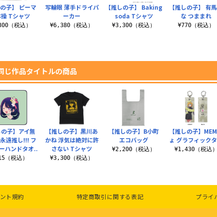
の子】 ピーマ
写輪眼 薄手ドライパ
【推しの子】 Baking
【推しの子】 有
操 Tシャツ
ーカー
soda Tシャツ
な つままれ
,300（税込）
¥6,380（税込）
¥3,300（税込）
¥770（税込）
同じ作品タイトルの商品
しの子】アイ無
【推しの子】黒川あ
【推しの子】B小町
【推しの子】ME
永遠推し!!! フ
かね 浮気は絶対に許
エコバッグ
ょ グラフィック
ーハンドタオ..
さない Tシャツ
¥2,200（税込）
¥1,430（税込
715（税込）
¥3,300（税込）
ント規約
特定商取引に関する表記
プライ