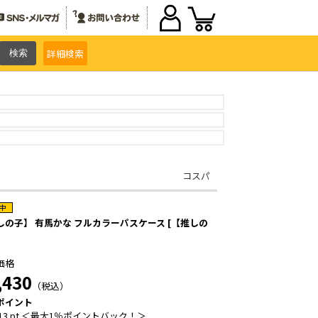
詳細
検索
コスパ
しの子】 有馬かな フルカラーパスケース [【推しの
価格
,430
（税込）
ポイント
13 pt ＜最大1％ポイントバック！＞