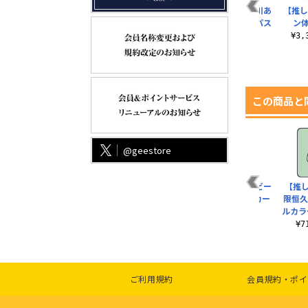
B2
【推しの子】 アイ フ
【推しの子】 ルビー
【推しの子】 黒川あ
【推し
タ付きフルカラーマ
フルカラーパスケー
かね フルカラーパス
ン体
グカップ
ス
ケース
¥3
¥2,420（税込）
¥1,430（税込）
¥1,430（税込）
この商品と
@geestore
d
【推しの子】 アイ T
【推しの子】B小町
【推しの子】 ルビー
【推
シャツ
B2タペストリー
屋外対応ステッカー
限恒久
ルカラ
）
¥3,300（税込）
¥3,190（税込）
¥770（税込）
¥
ご利用規約
会員規約・ポイ