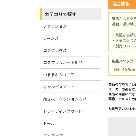
商品情報
カテゴリで探す
有馬かなをグ
通勤・通学時
ファッション
・美麗な高精
ジーンズ
・お気に入り
・別売りのコ
コスプレ衣装
製品スペック
コスプレサポート用品
（約）10.5c
つままれシリーズ
商品の写真および
キャンバスアート
メーカーの都合に
商品の詳細につき
抱き枕・クッションカバー
画像・テキストの
©赤坂アカ×横槍
トレーディングカード
ドール
フィギュア