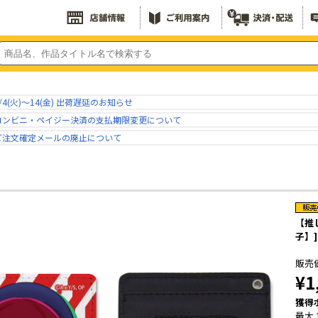
/4(火)～14(金) 出荷遅延のお知らせ
コンビニ・ペイジー決済の支払期限変更について
ご注文確定メールの廃止について
【推
子】]
販売
¥1
獲得
最大 