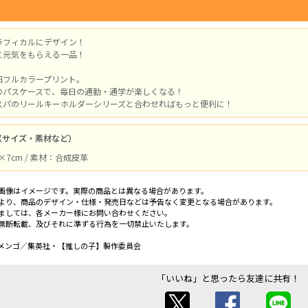
ラフィカルにデザイン！
に元気をもらえる一品！
細フルカラープリント。
のパスケースで、毎日の通勤・通学が楽しくなる！
スパのリールキーホルダーシリーズと合わせればもっと便利に！
（サイズ・素材など）
m×7cm / 素材：合成皮革
画像はイメージです。実際の商品とは異なる場合があります。
より、商品のデザイン・仕様・発売日などは予告なく変更となる場合があります。
ましては、各メーカー様にお問い合わせください。
無断転載、及びそれに準ずる行為を一切禁止いたします。
メンゴ／集英社・【推しの子】製作委員会
「いいね」と思ったら友達に共有！