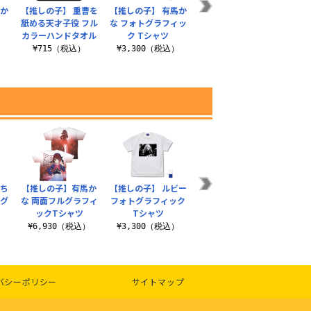
馬か
【推しの子】 重曹を
【推しの子】 有馬か
【推しの子】 アクア
【推
舐める天才子役 フル
な フォトグラフィッ
つままれ
な 両
カラーハンドタオル
ク Tシャツ
ッ
¥770（税込）
¥715（税込）
¥3,300（税込）
¥6
Mち
【推しの子】有馬か
【推しの子】 ルビー
【推しの子】 アイ無
【推
タグ
な 両面フルグラフィ
フォトグラフィック
限恒久永遠推し!!! 屋
か
ックTシャツ
Tシャツ
外対応ステッカー
）
¥1
¥6,930（税込）
¥3,300（税込）
¥770（税込）
バシーポリシー
サイトマップ