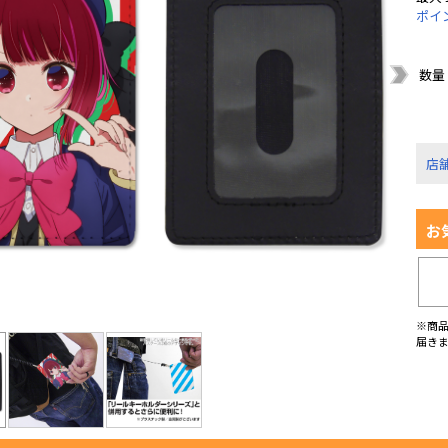
ポイ
数量
店
お
※商
届き