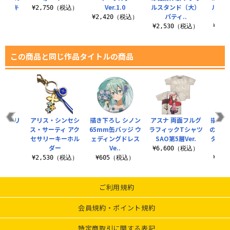
（大）キ
Ver.1.0
ルスタンド（大）
ルスタ
¥2,750（税込）
..
パティ..
ド
¥2,420（税込）
（税込）
¥2,530（税込）
¥2,
この商品と同じ作品タイトルの商品
ャラプリ
アリス・シンセシ
描き下ろし シノン
アスナ 両面フルグ
描き下
ガネ
ス・サーティ アク
65mm缶バッジ ウ
ラフィックTシャツ
の職業体
セサリーキーホル
ェディングドレス
SAO第5層Ver.
タペス
（税込）
ダー
Ve..
¥6,600（税込）
¥2,530（税込）
¥605（税込）
¥6,
ご利用規約
会員規約・ポイント規約
特定商取引に関する表記