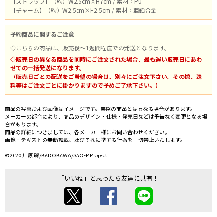
【ストラップ】（約）W2.5cm×H7cm / 素材：PU
【チャーム】（約）W2.5cm×H2.5cm / 素材：亜鉛合金
予約商品に関するご注意
◇こちらの商品は、販売後～1週間程度での発送となります。
◇販売日の異なる商品を同時にご注文された場合、最も遅い販売日にあわ
せての一括発送になります。
（販売日ごとの配送をご希望の場合は、別々にご注文下さい。その際、送
料等はご注文ごとに掛かりますので予めご了承下さい。）
商品の写真および画像はイメージです。実際の商品とは異なる場合があります。
メーカーの都合により、商品のデザイン・仕様・発売日などは予告なく変更となる場
合があります。
商品の詳細につきましては、各メーカー様にお問い合わせください。
画像・テキストの無断転載、及びそれに準ずる行為を一切禁止いたします。
©2020 川原 礫/KADOKAWA/SAO-P Project
「いいね」と思ったら友達に共有！