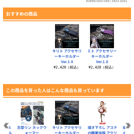
4549970307369 / 3433-0361
おすすめの商品
キリト アクセサリ
ミト アクセサリー
ーキーホルダー
キーホルダー
Ver.1.0
Ver.1.0
¥2,420（税込）
¥2,420（税込）
この商品を買った人はこんな商品も買っています
描き下ろ
志摩リン ネックウ
キリト アクセサリ
描き下ろし アスナ
描き下
アクリル
ォーマー
ーキーホルダー
の職業体験 アクリ
の職業