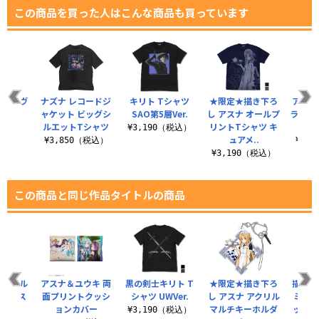
この商品を買った人はこんな商品も買っています
 シュヴ
ナズナ レコードジ
キリト Tシャツ
★限定★描き下ろ
アスナ
ャツ
ャケット ビッグシ
SAO第5層Ver.
し アスナ オールプ
ラフィ
!Ver.
ルエットTシャツ
リントTシャツ キ
SAO
¥3,190（税込）
ュアメ..
（税込）
¥3,850（税込）
¥6,
¥3,190（税込）
この商品と同じ作品タイトルの商品
ナ フル
アスナ＆ユウキ 両
黒の剣士キリト T
★限定★描き下ろ
描き下
スケース
面プリントクッシ
シャツ UWVer.
し アスナ アクリル
ミニス
ョンカバー
マルチキーホルダ
ット 
（税込）
¥3,190（税込）