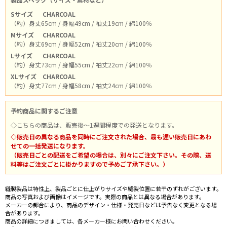
Sサイズ
CHARCOAL
（約）身丈65cm / 身幅49cm / 袖丈19cm / 綿100％
Mサイズ
CHARCOAL
（約）身丈69cm / 身幅52cm / 袖丈20cm / 綿100％
Lサイズ
CHARCOAL
（約）身丈73cm / 身幅55cm / 袖丈22cm / 綿100％
XLサイズ
CHARCOAL
（約）身丈77cm / 身幅58cm / 袖丈24cm / 綿100％
予約商品に関するご注意
◇こちらの商品は、販売後～1週間程度での発送となります。
◇販売日の異なる商品を同時にご注文された場合、最も遅い販売日にあわ
せての一括発送になります。
（販売日ごとの配送をご希望の場合は、別々にご注文下さい。その際、送
料等はご注文ごとに掛かりますので予めご了承下さい。）
縫製製品は特性上、製品ごとに仕上がりサイズや縫製位置に若干のずれがございます。
商品の写真および画像はイメージです。実際の商品とは異なる場合があります。
メーカーの都合により、商品のデザイン・仕様・発売日などは予告なく変更となる場
合があります。
商品の詳細につきましては、各メーカー様にお問い合わせください。