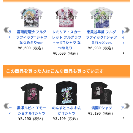
フルグラ
霧雨魔理沙 フルグ
レミリア・スカー
東風谷早苗 フルグ
鈴仙・
Tシャツ
ラフィックTシャツ
レット フルグラフ
ラフィックTシャツ
イナバ
ver.
なつめえりver.
ィックTシャツ な
えれっとver.
ィック
つめえり..
つ
（税込）
¥6,600（税込）
¥6,930（税込）
¥6,600（税込）
¥6,
この商品を買った人はこんな商品も買っています
 エモー
黒澤ルビィ エモー
のんすとっぷ れん
満開Tシャツ
アーク
Tシャツ
ショナルTシャツ
げ Tシャツ
務所
¥3,190（税込）
（税込）
¥3,190（税込）
¥3,190（税込）
¥3,