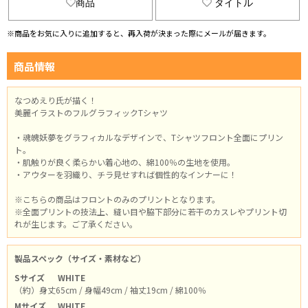
商品
タイトル
※商品をお気に入りに追加すると、再入荷が決まった際にメールが届きます。
商品情報
なつめえり氏が描く！
美麗イラストのフルグラフィックTシャツ
・魂魄妖夢をグラフィカルなデザインで、Tシャツフロント全面にプリン
ト。
・肌触りが良く柔らかい着心地の、綿100％の生地を使用。
・アウターを羽織り、チラ見せすれば個性的なインナーに！
※こちらの商品はフロントのみのプリントとなります。
※全面プリントの技法上、縫い目や脇下部分に若干のカスレやプリント切
れが生じます。ご了承ください。
製品スペック（サイズ・素材など）
Sサイズ
WHITE
（約）身丈65cm / 身幅49cm / 袖丈19cm / 綿100％
Mサイズ
WHITE