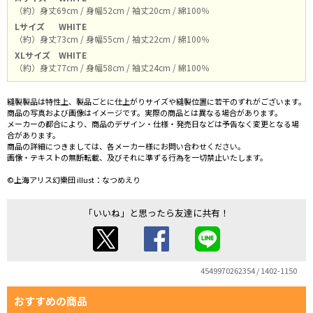
（約）身丈69cm / 身幅52cm / 袖丈20cm / 綿100％
Lサイズ
WHITE
（約）身丈73cm / 身幅55cm / 袖丈22cm / 綿100％
XLサイズ
WHITE
（約）身丈77cm / 身幅58cm / 袖丈24cm / 綿100％
縫製製品は特性上、製品ごとに仕上がりサイズや縫製位置に若干のずれがございます。
商品の写真および画像はイメージです。実際の商品とは異なる場合があります。
メーカーの都合により、商品のデザイン・仕様・発売日などは予告なく変更となる場
合があります。
商品の詳細につきましては、各メーカー様にお問い合わせください。
画像・テキストの無断転載、及びそれに準ずる行為を一切禁止いたします。
©上海アリス幻樂団 illust：なつめえり
「いいね」と思ったら友達に共有！
4549970262354 / 1402-1150
おすすめの商品