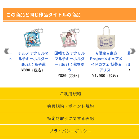
この商品と同じ作品タイトルの商品
ージトー
チルノ アクリルマ
因幡てゐ アクリル
★限定★東方
霧雨魔
みVer.
ルチキーホルダー
マルチキーホルダ
Project×キュアメ
ルフ
illust：もや造
ー illust：秋巻ゆ
イドカフェ 妖夢＆
illu
（税込）
う
アリス..
¥880（税込）
¥2,
¥880（税込）
¥1,980（税込）
ご利用規約
会員規約・ポイント規約
特定商取引に関する表記
プライバシーポリシー